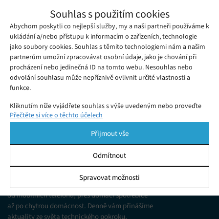
Nový chytrý prsten Ultrahuman Ring má
Souhlas s použitím cookies
uživatelům přinést „ultralidskou sílu“
Abychom poskytli co nejlepší služby, my a naši partneři používáme k
Pondělí 11. 07. 2022
Samuel
Fitness startup Ultrahuman přináší na trh chytrý prsten, o
ukládání a/nebo přístupu k informacím o zařízeních, technologie
jako soubory cookies. Souhlas s těmito technologiemi nám a našim
kterém tvrdí, že uživatelům poskytne „ultralidskou sílu“.
partnerům umožní zpracovávat osobní údaje, jako je chování při
procházení nebo jedinečná ID na tomto webu. Nesouhlas nebo
odvolání souhlasu může nepříznivě ovlivnit určité vlastnosti a
funkce.
Kliknutím níže vyjádřete souhlas s výše uvedeným nebo proveďte
Přečtěte si více o těchto účelech
podrobnější rozhodnutí. Vaše volby budou použity pouze na tomto
webu. Nastavení můžete kdykoli změnit, včetně odvolání souhlasu,
Přijmout vše
pomocí přepínačů v Zásadách cookies nebo kliknutím na tlačítko
Spravovat souhlas ve spodní části obrazovky.
Odmítnout
KDO JSME
Statistiky
Spravovat možnosti
Jsme web zajímající se o technologické novinky
Ukládání a/nebo přístup k informacím v zařízení, Porozumění
od mobilních telefonů, přes domácí spotřebiče
publiku prostřednictvím statistik nebo kombinací údajů z
různých zdrojů.
až po chytrou domácnost. Denně vám přinášíme
aktuality ze světa technického pokroku,