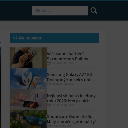
Hledat
VÝBĚR REDAKCE
Váš osobní barber?
Seznamte se s Philips
Čtvrtek 06. 08. 2026
i9000 Prestige Ultra
Samsung Galaxy A27 5G:
Dostupný kousek s obřím
Středa 05. 08. 2026
displejem
Nejlepší skládací telefony
roku 2026: Který z nich si
Čtvrtek 30. 07. 2026
zaslouží místo ve vaší
kapse?
Soundcore Boom Go 3i:
Malý repráček, obří párty!
Pátek 29. 05. 2026