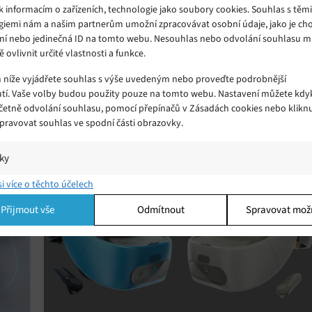
k informacím o zařízeních, technologie jako soubory cookies. Souhlas s těm
giemi nám a našim partnerům umožní zpracovávat osobní údaje, jako je cho
ní nebo jedinečná ID na tomto webu. Nesouhlas nebo odvolání souhlasu 
ě ovlivnit určité vlastnosti a funkce.
Panasonic přichází s kompaktními VR
m níže vyjádřete souhlas s výše uvedeným nebo proveďte podrobnější
brýlemi s podporou HDR
tí. Vaše volby budou použity pouze na tomto webu. Nastavení můžete kdyk
Neděle 12. 01. 2020
Samuel
včetně odvolání souhlasu, pomocí přepínačů v Zásadách cookies nebo klikn
e
Brýle pro virtuální realitu jsou sice skvělá věc, ale
Spravovat souhlas ve spodní části obrazovky.
,
dosud většina modelů nevypadala zrovna nejlépe,
nemluvě o velikosti a vysoké hmotnosti.
iky
í a/nebo přístup k informacím v zařízení, Porozumění publiku prostřednict
si více o těchto účelech
ik nebo kombinací údajů z různých zdrojů.
Přijmout vše
Odmítnout
Spravovat mož
ing
í a/nebo přístup k informacím v zařízení, Použití omezených údajů k výběr
 Vytváření profilů pro personalizovanou reklamu, Používání profilů k výběr
lizované reklamy, Vytváření profilů pro personalizovaný obsah, Používání
 pro výběr personalizovaného obsahu, Použití omezených údajů k výběru
.