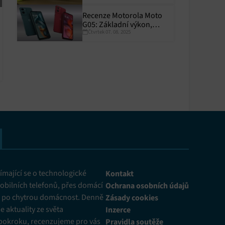
Recenze Motorola Moto
y aktivní
G05: Základní výkon,
Čtvrtek 07. 08. 2025
skvělá výdrž
y aktivní
mající se o technologické
Kontakt
obilních telefonů, přes domácí
Ochrana osobních údajů
ž po chytrou domácnost. Denně
Zásady cookies
 aktuality ze světa
Inzerce
pokroku, recenzujeme pro vás
Pravidla soutěže