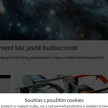
iment bez jasné budoucnosti
oho přichází škrty, pochybnosti a ústup z ambicí technologických
Souhlas s použitím cookies
oskytli co nejlepší služby, my a naši partneři používáme k ukládání a/neb