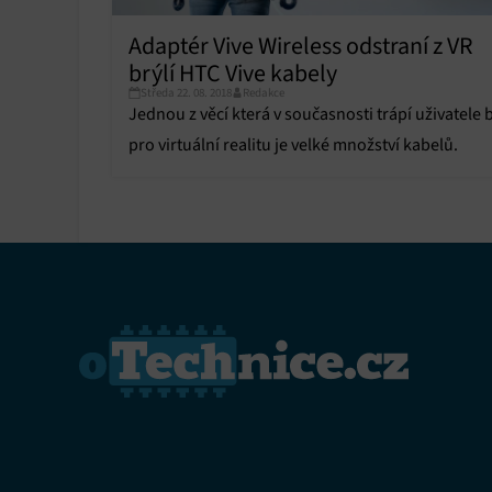
Funkce
Adaptér Vive Wireless odstraní z VR
brýlí HTC Vive kabely
Přiřazo
zařízen
Středa 22. 08. 2018
Redakce
Jednou z věcí která v současnosti trápí uživatele b
Zajiště
pro virtuální realitu je velké množství kabelů.
Poskyto
ochrany