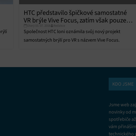
Vžd
HTC představilo špičkové samostatné
VR brýle Vive Focus, zatím však pouze
vání a kombinování údajů z jiných zdrojů údajů, Propojení různých
í, Identifikace zařízení na základě automaticky přenášených informací.
Úterý 03. 07. 2018
Redakce
pro čínský trh
rýlí
Společnost HTC loni oznámila svůj nový projekt
ní bezpečnosti, předcházení a zjišťování podvodů a odstraňování chyb,
samostatných brýlí pro VR s názvem Vive Focus.
vání a zobrazování reklamy a obsahu, Ukládání a sdělování voleb
Vžd
 osobních údajů.
KDO JSME
Jsme web zají
novinky od m
spotřebiče a
vám přinášíme
technického 