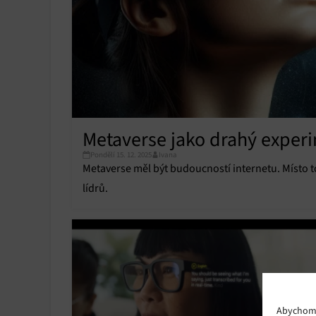
Metaverse jako drahý exper
Pondělí 15. 12. 2025
Ivana
Metaverse měl být budoucností internetu. Místo t
lídrů.
Abychom p