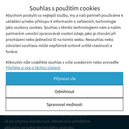
Díky virtuální realitě potřebují pacienti
Souhlas s použitím cookies
méně anestetik, ukázala studie
Abychom poskytli co nejlepší služby, my a naši partneři používáme k
Pátek 23. 09. 2022
Gabriela
Přibývá důkazů, že virtuální realita může ulevit od bolesti
ukládání a/nebo přístupu k informacím o zařízeních, technologie
jako soubory cookies. Souhlas s těmito technologiemi nám a našim
během operace. Výzkumníci z Beth Israel Deaconess Medical
partnerům umožní zpracovávat osobní údaje, jako je chování při
Center v Bostonu zveřejnili studii, podle níž pacienti s VR
procházení nebo jedinečná ID na tomto webu. Nesouhlas nebo
headsety potřebovali při operaci ruky méně anestetik, uvedl
odvolání souhlasu může nepříznivě ovlivnit určité vlastnosti a
funkce.
MIT News.
Kliknutím níže vyjádřete souhlas s výše uvedeným nebo proveďte
Přečtěte si více o těchto účelech
podrobnější rozhodnutí. Vaše volby budou použity pouze na tomto
webu. Nastavení můžete kdykoli změnit, včetně odvolání souhlasu,
Přijmout vše
pomocí přepínačů v Zásadách cookies nebo kliknutím na tlačítko
Spravovat souhlas ve spodní části obrazovky.
Odmítnout
KDO JSME
Statistiky
Spravovat možnosti
Jsme web zajímající se o technologické novinky
Ukládání a/nebo přístup k informacím v zařízení, Porozumění
od mobilních telefonů, přes domácí spotřebiče
publiku prostřednictvím statistik nebo kombinací údajů z
různých zdrojů.
až po chytrou domácnost. Denně vám přinášíme
aktuality ze světa technického pokroku,