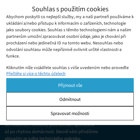
Nové video Space X ukazuje, jak to vypadat
Souhlas s použitím cookies
nemá
Abychom poskytli co nejlepší služby, my a naši partneři používáme k
Čtvrtek 14. 09. 2017
Redakce
Smysl pro humor projevila společnost Space X ve svém novém
ukládání a/nebo přístupu k informacím o zařízeních, technologie
jako soubory cookies. Souhlas s těmito technologiemi nám a našim
videu, které ukazuje nehody, jenž vývoj jejich vesmírných raket
partnerům umožní zpracovávat osobní údaje, jako je chování při
provázely.
procházení nebo jedinečná ID na tomto webu. Nesouhlas nebo
odvolání souhlasu může nepříznivě ovlivnit určité vlastnosti a
funkce.
Kliknutím níže vyjádřete souhlas s výše uvedeným nebo proveďte
Přečtěte si více o těchto účelech
podrobnější rozhodnutí. Vaše volby budou použity pouze na tomto
webu. Nastavení můžete kdykoli změnit, včetně odvolání souhlasu,
Přijmout vše
pomocí přepínačů v Zásadách cookies nebo kliknutím na tlačítko
Spravovat souhlas ve spodní části obrazovky.
Odmítnout
KDO JSME
Statistiky
Spravovat možnosti
Jsme web zajímající se o technologické novinky
Ukládání a/nebo přístup k informacím v zařízení, Porozumění
od mobilních telefonů, přes domácí spotřebiče
publiku prostřednictvím statistik nebo kombinací údajů z
různých zdrojů.
až po chytrou domácnost. Denně vám přinášíme
aktuality ze světa technického pokroku,