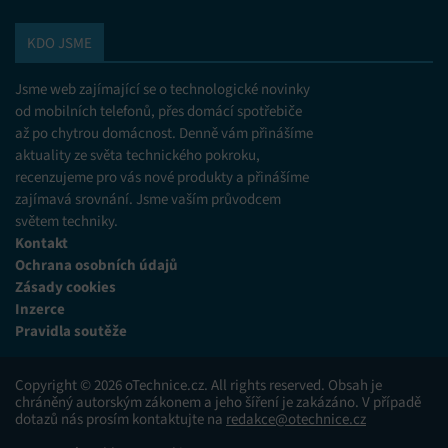
zobrazování reklamy a obsahu, Ukládání a sdělování
voleb ochrany osobních údajů.
KDO JSME
Jsme web zajímající se o technologické novinky
od mobilních telefonů, přes domácí spotřebiče
až po chytrou domácnost. Denně vám přinášíme
aktuality ze světa technického pokroku,
recenzujeme pro vás nové produkty a přinášíme
zajímavá srovnání. Jsme vaším průvodcem
světem techniky.
Kontakt
Ochrana osobních údajů
Zásady cookies
Inzerce
Pravidla soutěže
Copyright © 2026 oTechnice.cz. All rights reserved. Obsah je
chráněný autorským zákonem a jeho šíření je zakázáno. V případě
dotazů nás prosím kontaktujte na
redakce@otechnice.cz