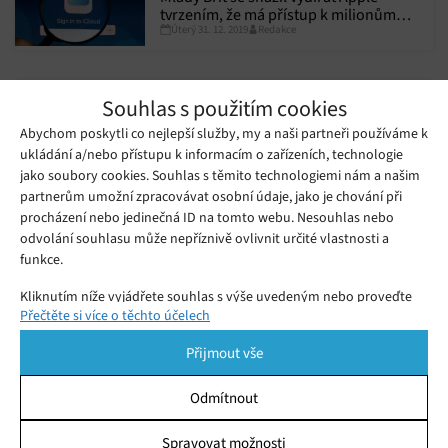
tvrzením, že má přístup k milionům
Úterý 31. 12. 2019
Redakce
účtů iCloud, šetření ukázalo, že lhal
Souhlas s použitím cookies
Abychom poskytli co nejlepší služby, my a naši partneři používáme k
ukládání a/nebo přístupu k informacím o zařízeních, technologie
jako soubory cookies. Souhlas s těmito technologiemi nám a našim
partnerům umožní zpracovávat osobní údaje, jako je chování při
procházení nebo jedinečná ID na tomto webu. Nesouhlas nebo
odvolání souhlasu může nepříznivě ovlivnit určité vlastnosti a
funkce.
Kliknutím níže vyjádřete souhlas s výše uvedeným nebo proveďte
Přečtěte si více o těchto účelech
podrobnější rozhodnutí. Vaše volby budou použity pouze na tomto
Texas se stal obětí masivního útoku
webu. Nastavení můžete kdykoli změnit, včetně odvolání souhlasu,
Přijmout vše
pomocí přepínačů v Zásadách cookies nebo kliknutím na tlačítko
ransomwaru, napadeno bylo přes dvacet
Spravovat souhlas ve spodní části obrazovky.
Středa 21. 08. 2019
Redakce
vládních institucí
Odmítnout
Texas se stal obětí rozsáhlého útoku ransomwaru – napadeny
Statistiky
byly počítačové sítě ve více než dvaceti lokálních vládních
Spravovat možnosti