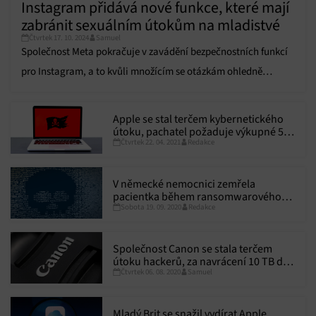
Instagram přidává nové funkce, které mají
zabránit sexuálním útokům na mladistvé
Čtvrtek 17. 10. 2024
Samuel
Společnost Meta pokračuje v zavádění bezpečnostních funkcí
pro Instagram, a to kvůli množícím se otázkám ohledně
ochrany soukromí a bezpečnosti mladších uživatelů ve svých
aplikacích.
Apple se stal terčem kybernetického
útoku, pachatel požaduje výkupné 50
Čtvrtek 22. 04. 2021
Redakce
milionů dolarů
V německé nemocnici zemřela
pacientka během ransomwarového
Sobota 19. 09. 2020
Redakce
útoku
Společnost Canon se stala terčem
útoku hackerů, za navrácení 10 TB dat
Čtvrtek 06. 08. 2020
Samuel
požadují tučné výkupné
Mladý Brit se snažil vydírat Apple