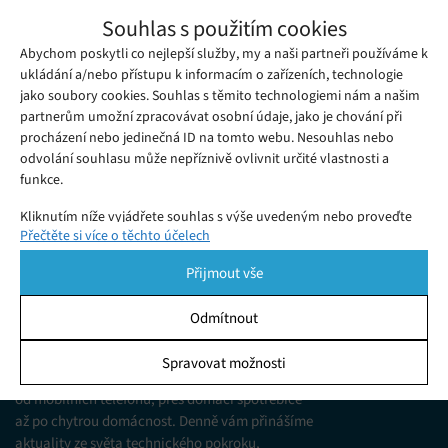
Twitch zabanoval účet Donalda Trumpa,
Souhlas s použitím cookies
důvodem je nenávistné vyjadřování
Abychom poskytli co nejlepší služby, my a naši partneři používáme k
Úterý 30. 06. 2020
Samuel
Spory mezi americkým prezidentem Donaldem Trumpem a
ukládání a/nebo přístupu k informacím o zařízeních, technologie
jako soubory cookies. Souhlas s těmito technologiemi nám a našim
sociálními sítěmi se v posledních měsících s větší či menší
partnerům umožní zpracovávat osobní údaje, jako je chování při
intenzitou stupňují.
procházení nebo jedinečná ID na tomto webu. Nesouhlas nebo
odvolání souhlasu může nepříznivě ovlivnit určité vlastnosti a
funkce.
Kliknutím níže vyjádřete souhlas s výše uvedeným nebo proveďte
Přečtěte si více o těchto účelech
podrobnější rozhodnutí. Vaše volby budou použity pouze na tomto
webu. Nastavení můžete kdykoli změnit, včetně odvolání souhlasu,
Přijmout vše
pomocí přepínačů v Zásadách cookies nebo kliknutím na tlačítko
Spravovat souhlas ve spodní části obrazovky.
Odmítnout
KDO JSME
Statistiky
Spravovat možnosti
Jsme web zajímající se o technologické novinky
Ukládání a/nebo přístup k informacím v zařízení, Porozumění
od mobilních telefonů, přes domácí spotřebiče
publiku prostřednictvím statistik nebo kombinací údajů z
různých zdrojů.
až po chytrou domácnost. Denně vám přinášíme
aktuality ze světa technického pokroku,