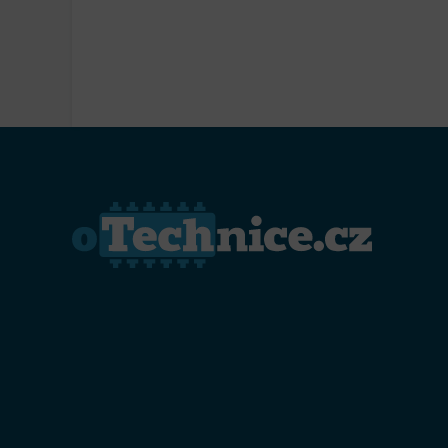
Přiřazo
zařízen
Zajiště
Poskyto
ochrany