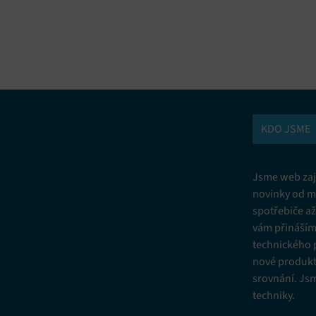
vání a kombinování údajů z jiných zdrojů údajů, Propojení různých
í, Identifikace zařízení na základě automaticky přenášených informací.
ní bezpečnosti, předcházení a zjišťování podvodů a odstraňování chyb,
vání a zobrazování reklamy a obsahu, Ukládání a sdělování voleb
Vžd
 osobních údajů.
KDO JSME
Jsme web zají
novinky od m
spotřebiče a
vám přinášíme
technického 
nové produkt
srovnání. Js
techniky.