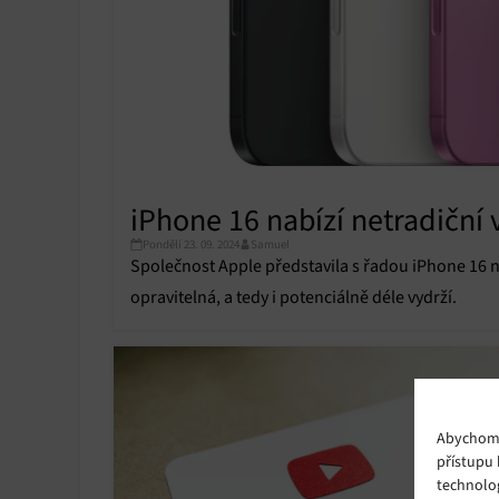
iPhone 16 nabízí netradiční 
Pondělí 23. 09. 2024
Samuel
Společnost Apple představila s řadou iPhone 16 
opravitelná, a tedy i potenciálně déle vydrží.
Abychom p
přístupu 
technolo