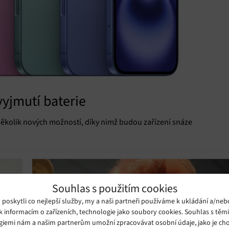
vyjmutí baterie
několik nových možností, díky nimž budou zařízení snáze
Souhlas s použitím cookies
oskytli co nejlepší služby, my a naši partneři používáme k ukládání a/neb
k informacím o zařízeních, technologie jako soubory cookies. Souhlas s těm
giemi nám a našim partnerům umožní zpracovávat osobní údaje, jako je cho