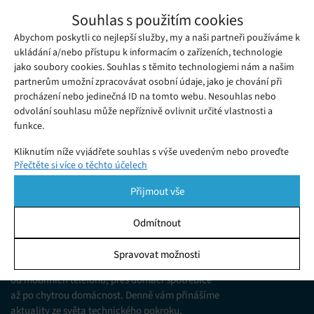
Konzolové PC od Valve: Výkonnější a
Souhlas s použitím cookies
levnější než PS5?
Abychom poskytli co nejlepší služby, my a naši partneři používáme k
Čtvrtek 20. 11. 2025
Julia
Kompaktní herní konzole od Valve slibuje vyšší výkon i nižší
ukládání a/nebo přístupu k informacím o zařízeních, technologie
jako soubory cookies. Souhlas s těmito technologiemi nám a našim
cenu než PlayStation 5. Může změnit trh a stát se novou volbou
partnerům umožní zpracovávat osobní údaje, jako je chování při
hráčů?
procházení nebo jedinečná ID na tomto webu. Nesouhlas nebo
odvolání souhlasu může nepříznivě ovlivnit určité vlastnosti a
funkce.
Kliknutím níže vyjádřete souhlas s výše uvedeným nebo proveďte
Přečtěte si více o těchto účelech
podrobnější rozhodnutí. Vaše volby budou použity pouze na tomto
webu. Nastavení můžete kdykoli změnit, včetně odvolání souhlasu,
Přijmout vše
pomocí přepínačů v Zásadách cookies nebo kliknutím na tlačítko
Spravovat souhlas ve spodní části obrazovky.
Odmítnout
KDO JSME
Statistiky
Spravovat možnosti
Jsme web zajímající se o technologické novinky
Ukládání a/nebo přístup k informacím v zařízení, Porozumění
od mobilních telefonů, přes domácí spotřebiče
publiku prostřednictvím statistik nebo kombinací údajů z
různých zdrojů.
až po chytrou domácnost. Denně vám přinášíme
aktuality ze světa technického pokroku,