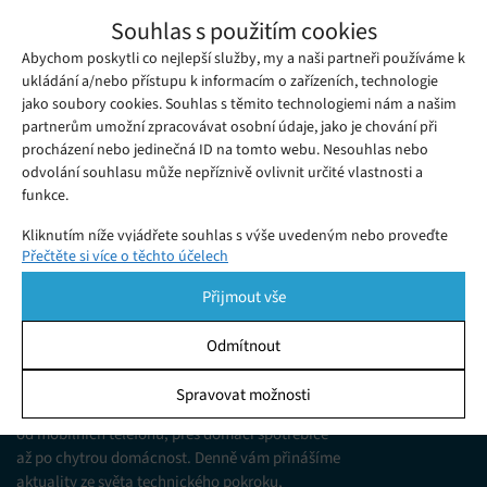
Grafické karty Nvidia RTX 3080 byly
Souhlas s použitím cookies
vykoupeny během patnácti vteřin,
Abychom poskytli co nejlepší služby, my a naši partneři používáme k
Sobota 19. 09. 2020
Redakce
fanoušci se zlobí
To, čeho se mnozí fanoušci moderního hardwaru obávali, se
ukládání a/nebo přístupu k informacím o zařízeních, technologie
jako soubory cookies. Souhlas s těmito technologiemi nám a našim
stalo realitou.
partnerům umožní zpracovávat osobní údaje, jako je chování při
procházení nebo jedinečná ID na tomto webu. Nesouhlas nebo
odvolání souhlasu může nepříznivě ovlivnit určité vlastnosti a
funkce.
Kliknutím níže vyjádřete souhlas s výše uvedeným nebo proveďte
Přečtěte si více o těchto účelech
podrobnější rozhodnutí. Vaše volby budou použity pouze na tomto
webu. Nastavení můžete kdykoli změnit, včetně odvolání souhlasu,
Přijmout vše
pomocí přepínačů v Zásadách cookies nebo kliknutím na tlačítko
Spravovat souhlas ve spodní části obrazovky.
Odmítnout
KDO JSME
Statistiky
Spravovat možnosti
Jsme web zajímající se o technologické novinky
Ukládání a/nebo přístup k informacím v zařízení, Porozumění
od mobilních telefonů, přes domácí spotřebiče
publiku prostřednictvím statistik nebo kombinací údajů z
různých zdrojů.
až po chytrou domácnost. Denně vám přinášíme
aktuality ze světa technického pokroku,