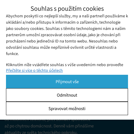
Jaká je budoucnost laboratorně
Souhlas s použitím cookies
vypěstovaného masa?
Abychom poskytli co nejlepší služby, my a naši partneři používáme k
Pondělí 08. 08. 2022
Gabriela
Zdá se, že laboratorně vypěstované maso je dnes všude. V
ukládání a/nebo přístupu k informacím o zařízeních, technologie
jako soubory cookies. Souhlas s těmito technologiemi nám a našim
loňském roce získaly společnosti zabývající se pěstováním
partnerům umožní zpracovávat osobní údaje, jako je chování při
masa a mořských plodů investice ve výši 1,38 miliardy dolarů a
procházení nebo jedinečná ID na tomto webu. Nesouhlas nebo
objevuje se stále více startupů, které vyvíjejí vlastní produkty.
odvolání souhlasu může nepříznivě ovlivnit určité vlastnosti a
funkce.
Kliknutím níže vyjádřete souhlas s výše uvedeným nebo proveďte
Přečtěte si více o těchto účelech
podrobnější rozhodnutí. Vaše volby budou použity pouze na tomto
webu. Nastavení můžete kdykoli změnit, včetně odvolání souhlasu,
Přijmout vše
pomocí přepínačů v Zásadách cookies nebo kliknutím na tlačítko
Spravovat souhlas ve spodní části obrazovky.
Odmítnout
KDO JSME
Statistiky
Spravovat možnosti
Jsme web zajímající se o technologické novinky
Ukládání a/nebo přístup k informacím v zařízení, Porozumění
od mobilních telefonů, přes domácí spotřebiče
publiku prostřednictvím statistik nebo kombinací údajů z
různých zdrojů.
až po chytrou domácnost. Denně vám přinášíme
aktuality ze světa technického pokroku,