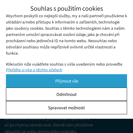
Boom AI žene ceny paměťových čipů
Souhlas s použitím cookies
nahoru
Abychom poskytli co nejlepší služby, my a naši partneři používáme k
Pondělí 27. 10. 2025
Ivana
Rozmach AI zvyšuje ceny paměťových čipů. Výrobci přesouvají
ukládání a/nebo přístupu k informacím o zařízeních, technologie
jako soubory cookies. Souhlas s těmito technologiemi nám a našim
výrobu na čipy pro umělou inteligenci a vyvolávají nedostatek
partnerům umožní zpracovávat osobní údaje, jako je chování při
běžných pamětí.
procházení nebo jedinečná ID na tomto webu. Nesouhlas nebo
odvolání souhlasu může nepříznivě ovlivnit určité vlastnosti a
funkce.
Kliknutím níže vyjádřete souhlas s výše uvedeným nebo proveďte
Přečtěte si více o těchto účelech
podrobnější rozhodnutí. Vaše volby budou použity pouze na tomto
webu. Nastavení můžete kdykoli změnit, včetně odvolání souhlasu,
Přijmout vše
pomocí přepínačů v Zásadách cookies nebo kliknutím na tlačítko
Spravovat souhlas ve spodní části obrazovky.
Odmítnout
KDO JSME
Statistiky
Spravovat možnosti
Jsme web zajímající se o technologické novinky
Ukládání a/nebo přístup k informacím v zařízení, Porozumění
od mobilních telefonů, přes domácí spotřebiče
publiku prostřednictvím statistik nebo kombinací údajů z
různých zdrojů.
až po chytrou domácnost. Denně vám přinášíme
aktuality ze světa technického pokroku,