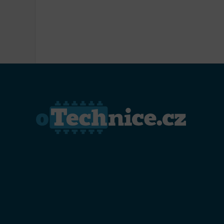
Přiřazo
zařízen
Zajiště
Poskyto
ochrany