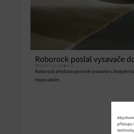
Roborock poslal vysavače do 
Středa 17. 12. 2025
Ivana
Roborock představuje nové vysavače s českým hl
mopováním.
Abychom p
přístupu 
technolo