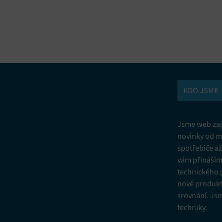
vání a kombinování údajů z jiných zdrojů údajů, Propojení různých
í, Identifikace zařízení na základě automaticky přenášených informací.
ní bezpečnosti, předcházení a zjišťování podvodů a odstraňování chyb,
vání a zobrazování reklamy a obsahu, Ukládání a sdělování voleb
Vžd
 osobních údajů.
KDO JSME
Jsme web zají
novinky od m
spotřebiče a
vám přinášíme
technického 
nové produkt
srovnání. Js
techniky.