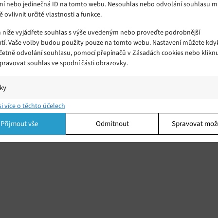
ní nebo jedinečná ID na tomto webu. Nesouhlas nebo odvolání souhlasu 
ě ovlivnit určité vlastnosti a funkce.
m níže vyjádřete souhlas s výše uvedeným nebo proveďte podrobnější
tí. Vaše volby budou použity pouze na tomto webu. Nastavení můžete kdyk
včetně odvolání souhlasu, pomocí přepínačů v Zásadách cookies nebo klikn
Spravovat souhlas ve spodní části obrazovky.
iky
í a/nebo přístup k informacím v zařízení, Porozumění publiku prostřednict
si více o těchto účelech
ik nebo kombinací údajů z různých zdrojů.
Přijmout vše
Odmítnout
Spravovat mož
ing
í a/nebo přístup k informacím v zařízení, Použití omezených údajů k výběr
 Vytváření profilů pro personalizovanou reklamu, Používání profilů k výběr
lizované reklamy, Vytváření profilů pro personalizovaný obsah, Používání
 pro výběr personalizovaného obsahu, Použití omezených údajů k výběru
.
Vžd