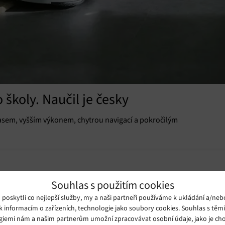
školy. Naučil je česky
asem, vyšším výkonem, chytrou navigací a pokročilým
Souhlas s použitím cookies
oskytli co nejlepší služby, my a naši partneři používáme k ukládání a/neb
k informacím o zařízeních, technologie jako soubory cookies. Souhlas s těm
giemi nám a našim partnerům umožní zpracovávat osobní údaje, jako je cho