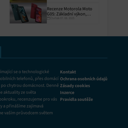
Recenze Motorola Moto
G05: Základní výkon,
Čtvrtek 07. 08. 2025
skvělá výdrž
y aktivní
mající se o technologické
Kontakt
obilních telefonů, přes domácí
Ochrana osobních údajů
ž po chytrou domácnost. Denně
Zásady cookies
 aktuality ze světa
Inzerce
pokroku, recenzujeme pro vás
Pravidla soutěže
y a přinášíme zajímavá
me vaším průvodcem světem