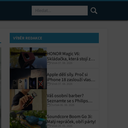
Hledat
VÝBĚR REDAKCE
HONOR Magic V6:
Skládačka, která stojí za
Pátek 07. 08. 2026
to
Apple dělí síly. Proč si
iPhone 18 zaslouží vlastní
Pátek 07. 08. 2026
termín?
Váš osobní barber?
Seznamte se s Philips
Čtvrtek 06. 08. 2026
i9000 Prestige Ultra
Soundcore Boom Go 3i:
Malý repráček, obří párty!
Pátek 29. 05. 2026