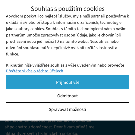
Dyson Gen5detect Absolute: Revoluce,
Souhlas s použitím cookies
která vymetá i neviditelné
Abychom poskytli co nejlepší služby, my a naši partneři používáme k
Středa 22. 04. 2026
Ivana
Objevte novou éru úklidu. Dyson Gen5detect Absolute s
ukládání a/nebo přístupu k informacím o zařízeních, technologie
jako soubory cookies. Souhlas s těmito technologiemi nám a našim
laserem odhalí každé smítko. Extrémní síla a 70 minut
partnerům umožní zpracovávat osobní údaje, jako je chování při
provozu. Čtěte naši recenzi!
procházení nebo jedinečná ID na tomto webu. Nesouhlas nebo
odvolání souhlasu může nepříznivě ovlivnit určité vlastnosti a
funkce.
Kliknutím níže vyjádřete souhlas s výše uvedeným nebo proveďte
Přečtěte si více o těchto účelech
podrobnější rozhodnutí. Vaše volby budou použity pouze na tomto
webu. Nastavení můžete kdykoli změnit, včetně odvolání souhlasu,
Přijmout vše
pomocí přepínačů v Zásadách cookies nebo kliknutím na tlačítko
Spravovat souhlas ve spodní části obrazovky.
Odmítnout
KDO JSME
Statistiky
Spravovat možnosti
Jsme web zajímající se o technologické novinky
Ukládání a/nebo přístup k informacím v zařízení, Porozumění
od mobilních telefonů, přes domácí spotřebiče
publiku prostřednictvím statistik nebo kombinací údajů z
různých zdrojů.
až po chytrou domácnost. Denně vám přinášíme
aktuality ze světa technického pokroku,