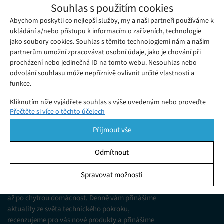
Výběr redakce: Jaký telefon za vysvědčení?
Souhlas s použitím cookies
Sobota 23. 06. 2018
Redakce
Abychom poskytli co nejlepší služby, my a naši partneři používáme k
Příští týden končí žákům a středoškolským studentům školní
ukládání a/nebo přístupu k informacím o zařízeních, technologie
rok a budou dostávat vysvědčení.
jako soubory cookies. Souhlas s těmito technologiemi nám a našim
partnerům umožní zpracovávat osobní údaje, jako je chování při
procházení nebo jedinečná ID na tomto webu. Nesouhlas nebo
odvolání souhlasu může nepříznivě ovlivnit určité vlastnosti a
funkce.
Kliknutím níže vyjádřete souhlas s výše uvedeným nebo proveďte
Přečtěte si více o těchto účelech
podrobnější rozhodnutí. Vaše volby budou použity pouze na tomto
webu. Nastavení můžete kdykoli změnit, včetně odvolání souhlasu,
Přijmout vše
pomocí přepínačů v Zásadách cookies nebo kliknutím na tlačítko
Spravovat souhlas ve spodní části obrazovky.
Odmítnout
KDO JSME
Statistiky
Spravovat možnosti
Jsme web zajímající se o technologické novinky
Ukládání a/nebo přístup k informacím v zařízení, Porozumění
od mobilních telefonů, přes domácí spotřebiče
publiku prostřednictvím statistik nebo kombinací údajů z
až po chytrou domácnost. Denně vám přinášíme
různých zdrojů.
aktuality ze světa technického pokroku,
recenzujeme pro vás nové produkty a přinášíme