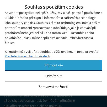
Tablet pro děti s rodičovskou kontrolou –
Souhlas s použitím cookies
který je nejlepší?
Abychom poskytli co nejlepší služby, my a naši partneři používáme k
Čtvrtek 08. 01. 2026
Julia
Srovnání nejlepších dětských tabletů: odolné provedení,
ukládání a/nebo přístupu k informacím o zařízeních, technologie
jako soubory cookies. Souhlas s těmito technologiemi nám a našim
rodičovská kontrola a poměr cena/výkon. Vybrali jsme modely
partnerům umožní zpracovávat osobní údaje, jako je chování při
vhodné pro nejmenší děti.
procházení nebo jedinečná ID na tomto webu. Nesouhlas nebo
odvolání souhlasu může nepříznivě ovlivnit určité vlastnosti a
funkce.
Kliknutím níže vyjádřete souhlas s výše uvedeným nebo proveďte
Přečtěte si více o těchto účelech
podrobnější rozhodnutí. Vaše volby budou použity pouze na tomto
webu. Nastavení můžete kdykoli změnit, včetně odvolání souhlasu,
Přijmout vše
pomocí přepínačů v Zásadách cookies nebo kliknutím na tlačítko
Spravovat souhlas ve spodní části obrazovky.
Odmítnout
KDO JSME
Statistiky
Spravovat možnosti
Jsme web zajímající se o technologické novinky
Ukládání a/nebo přístup k informacím v zařízení, Porozumění
od mobilních telefonů, přes domácí spotřebiče
publiku prostřednictvím statistik nebo kombinací údajů z
různých zdrojů.
až po chytrou domácnost. Denně vám přinášíme
aktuality ze světa technického pokroku,