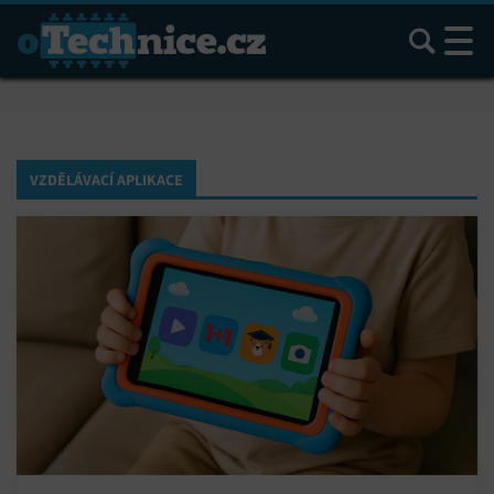
Hledat
VZDĚLÁVACÍ APLIKACE