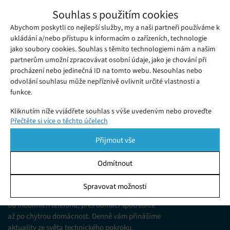
Rychlonabíječky mohou kvůli chybě
Souhlas s použitím cookies
BadPower způsobit zničení nabíjeného
Abychom poskytli co nejlepší služby, my a naši partneři používáme k
Úterý 21. 07. 2020
Samuel
zařízení
Přestože rychlé nabíjení se stává standardem u většiny
ukládání a/nebo přístupu k informacím o zařízeních, technologie
jako soubory cookies. Souhlas s těmito technologiemi nám a našim
moderních smartphonů a doba nabíjení se s rostoucím
partnerům umožní zpracovávat osobní údaje, jako je chování při
příkonem a napětím stále snižuje, tato technologie má také
procházení nebo jedinečná ID na tomto webu. Nesouhlas nebo
svá rizika.
odvolání souhlasu může nepříznivě ovlivnit určité vlastnosti a
funkce.
Kliknutím níže vyjádřete souhlas s výše uvedeným nebo proveďte
Přečtěte si více o těchto účelech
podrobnější rozhodnutí. Vaše volby budou použity pouze na tomto
webu. Nastavení můžete kdykoli změnit, včetně odvolání souhlasu,
Přijmout vše
pomocí přepínačů v Zásadách cookies nebo kliknutím na tlačítko
Spravovat souhlas ve spodní části obrazovky.
Odmítnout
KDO JSME
Statistiky
Spravovat možnosti
Jsme web zajímající se o technologické novinky
Ukládání a/nebo přístup k informacím v zařízení, Porozumění
od mobilních telefonů, přes domácí spotřebiče
publiku prostřednictvím statistik nebo kombinací údajů z
různých zdrojů.
až po chytrou domácnost. Denně vám přinášíme
aktuality ze světa technického pokroku,