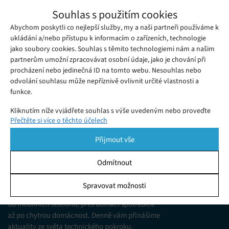
Vědci slaví úspěch – na 3D tiskárně vytiskli
Souhlas s použitím cookies
funkční tkáň lidských jater
Abychom poskytli co nejlepší služby, my a naši partneři používáme k
Sobota 12. 06. 2021
Samuel
Vědcům se podařilo něco, v co sami téměř nedoufali – pomocí
ukládání a/nebo přístupu k informacím o zařízeních, technologie
jako soubory cookies. Souhlas s těmito technologiemi nám a našim
3D tisku vytisknout biologicky životaschopnou tkáň lidských
partnerům umožní zpracovávat osobní údaje, jako je chování při
jater.
procházení nebo jedinečná ID na tomto webu. Nesouhlas nebo
odvolání souhlasu může nepříznivě ovlivnit určité vlastnosti a
funkce.
Kliknutím níže vyjádřete souhlas s výše uvedeným nebo proveďte
Přečtěte si více o těchto účelech
podrobnější rozhodnutí. Vaše volby budou použity pouze na tomto
webu. Nastavení můžete kdykoli změnit, včetně odvolání souhlasu,
Přijmout vše
pomocí přepínačů v Zásadách cookies nebo kliknutím na tlačítko
Spravovat souhlas ve spodní části obrazovky.
Odmítnout
KDO JSME
Statistiky
Spravovat možnosti
Jsme web zajímající se o technologické novinky
Ukládání a/nebo přístup k informacím v zařízení, Porozumění
od mobilních telefonů, přes domácí spotřebiče
publiku prostřednictvím statistik nebo kombinací údajů z
různých zdrojů.
až po chytrou domácnost. Denně vám přinášíme
aktuality ze světa technického pokroku,