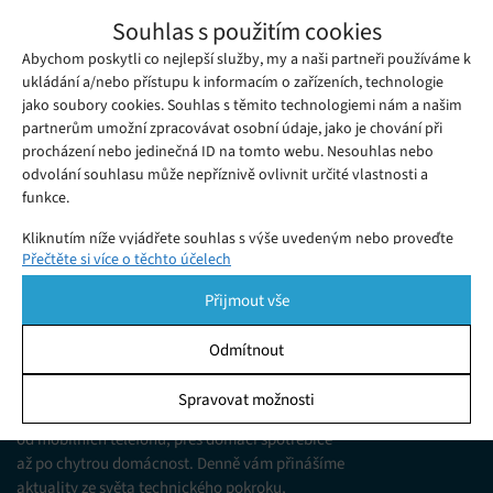
Kampaň Harrisová a Walz má vlastní mapu
Souhlas s použitím cookies
ve Fortnite
Abychom poskytli co nejlepší služby, my a naši partneři používáme k
Středa 30. 10. 2024
Samuel
Jsme v závěrečné fázi amerických prezidentských voleb a obě
ukládání a/nebo přístupu k informacím o zařízeních, technologie
jako soubory cookies. Souhlas s těmito technologiemi nám a našim
strany se snaží pro vítězství použít téměř cokoli.
partnerům umožní zpracovávat osobní údaje, jako je chování při
procházení nebo jedinečná ID na tomto webu. Nesouhlas nebo
odvolání souhlasu může nepříznivě ovlivnit určité vlastnosti a
funkce.
Kliknutím níže vyjádřete souhlas s výše uvedeným nebo proveďte
Přečtěte si více o těchto účelech
podrobnější rozhodnutí. Vaše volby budou použity pouze na tomto
webu. Nastavení můžete kdykoli změnit, včetně odvolání souhlasu,
Přijmout vše
pomocí přepínačů v Zásadách cookies nebo kliknutím na tlačítko
Spravovat souhlas ve spodní části obrazovky.
Odmítnout
KDO JSME
Statistiky
Spravovat možnosti
Jsme web zajímající se o technologické novinky
Ukládání a/nebo přístup k informacím v zařízení, Porozumění
od mobilních telefonů, přes domácí spotřebiče
publiku prostřednictvím statistik nebo kombinací údajů z
různých zdrojů.
až po chytrou domácnost. Denně vám přinášíme
aktuality ze světa technického pokroku,