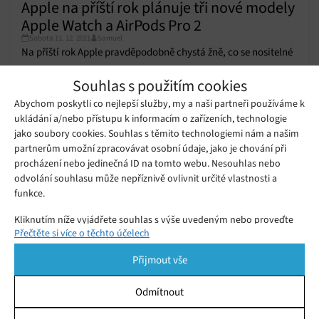
Apple na příští rok plánuje tři nové modely
Apple Watch a AirPods Pro 2
Sobota 11. 12. 2021
Samuel
Na příští rok Apple pravděpodobně chystá žně, co se nositelné
elektroniky týče.
Souhlas s použitím cookies
Abychom poskytli co nejlepší služby, my a naši partneři používáme k
ukládání a/nebo přístupu k informacím o zařízeních, technologie
T-Mobile oznámil podporu eSIM v
Apple Watch, a to pouze za 99 korun
jako soubory cookies. Souhlas s těmito technologiemi nám a našim
Pondělí 14. 06. 2021
Samuel
měsíčně
partnerům umožní zpracovávat osobní údaje, jako je chování při
procházení nebo jedinečná ID na tomto webu. Nesouhlas nebo
odvolání souhlasu může nepříznivě ovlivnit určité vlastnosti a
Apple nabízí bezplatnou opravu
funkce.
hodinek Watch Series 5 a Watch SE,
Úterý 16. 02. 2021
Samuel
které vykazují chybu v režimu Rezerva
Kliknutím níže vyjádřete souhlas s výše uvedeným nebo proveďte
při nabíjení
Přečtěte si více o těchto účelech
podrobnější rozhodnutí. Vaše volby budou použity pouze na tomto
webu. Nastavení můžete kdykoli změnit, včetně odvolání souhlasu,
Přijmout vše
pomocí přepínačů v Zásadách cookies nebo kliknutím na tlačítko
Spravovat souhlas ve spodní části obrazovky.
Odmítnout
Statistiky