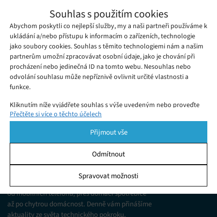
WatchOS 6 umožní uživatelům Apple
Souhlas s použitím cookies
Watch mazat předinstalované aplikace
Abychom poskytli co nejlepší služby, my a naši partneři používáme k
Středa 19. 06. 2019
Redakce
Chystaný watchOS 6 umožní uživatelům chytrých hodinek
ukládání a/nebo přístupu k informacím o zařízeních, technologie
jako soubory cookies. Souhlas s těmito technologiemi nám a našim
Apple Watch mazat nativní aplikace.
partnerům umožní zpracovávat osobní údaje, jako je chování při
procházení nebo jedinečná ID na tomto webu. Nesouhlas nebo
odvolání souhlasu může nepříznivě ovlivnit určité vlastnosti a
funkce.
Kliknutím níže vyjádřete souhlas s výše uvedeným nebo proveďte
Přečtěte si více o těchto účelech
podrobnější rozhodnutí. Vaše volby budou použity pouze na tomto
webu. Nastavení můžete kdykoli změnit, včetně odvolání souhlasu,
Přijmout vše
pomocí přepínačů v Zásadách cookies nebo kliknutím na tlačítko
Spravovat souhlas ve spodní části obrazovky.
Odmítnout
KDO JSME
Statistiky
Spravovat možnosti
Jsme web zajímající se o technologické novinky
Ukládání a/nebo přístup k informacím v zařízení, Porozumění
od mobilních telefonů, přes domácí spotřebiče
publiku prostřednictvím statistik nebo kombinací údajů z
různých zdrojů.
až po chytrou domácnost. Denně vám přinášíme
aktuality ze světa technického pokroku,