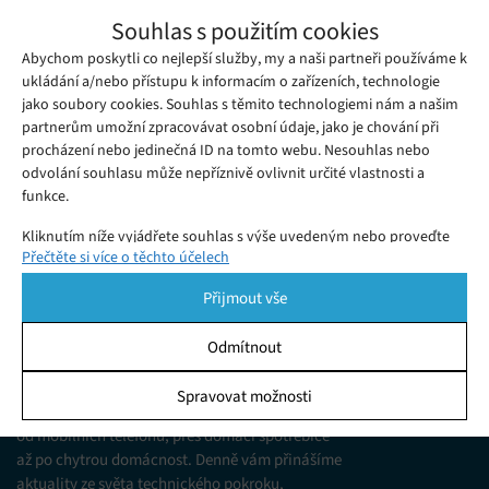
Společnost Nikola Motors představila
Souhlas s použitím cookies
novou generaci elektromobilů a hybridů,
Abychom poskytli co nejlepší služby, my a naši partneři používáme k
Středa 17. 04. 2019
Redakce
nechybí mezi nimi vodní skútr
Nové dopravní koncepty dnešní doby se z velké části nesou ve
ukládání a/nebo přístupu k informacím o zařízeních, technologie
jako soubory cookies. Souhlas s těmito technologiemi nám a našim
znamení elektromobility a nulových emisí.
partnerům umožní zpracovávat osobní údaje, jako je chování při
procházení nebo jedinečná ID na tomto webu. Nesouhlas nebo
odvolání souhlasu může nepříznivě ovlivnit určité vlastnosti a
funkce.
Kliknutím níže vyjádřete souhlas s výše uvedeným nebo proveďte
Přečtěte si více o těchto účelech
podrobnější rozhodnutí. Vaše volby budou použity pouze na tomto
webu. Nastavení můžete kdykoli změnit, včetně odvolání souhlasu,
Přijmout vše
pomocí přepínačů v Zásadách cookies nebo kliknutím na tlačítko
Spravovat souhlas ve spodní části obrazovky.
Odmítnout
KDO JSME
Statistiky
Spravovat možnosti
Jsme web zajímající se o technologické novinky
Ukládání a/nebo přístup k informacím v zařízení, Porozumění
od mobilních telefonů, přes domácí spotřebiče
publiku prostřednictvím statistik nebo kombinací údajů z
různých zdrojů.
až po chytrou domácnost. Denně vám přinášíme
aktuality ze světa technického pokroku,