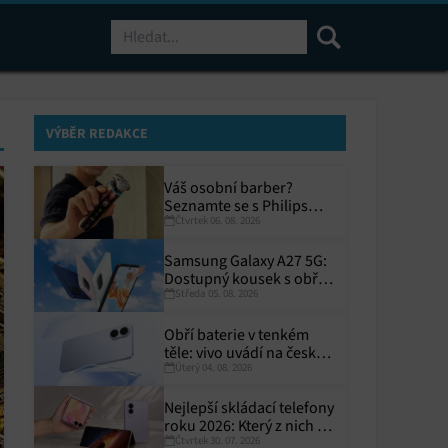
Hledat
VÝBĚR REDAKCE
Váš osobní barber?
Seznamte se s Philips
Čtvrtek 06. 08. 2026
i9000 Prestige Ultra
Samsung Galaxy A27 5G:
Dostupný kousek s obřím
Středa 05. 08. 2026
displejem
Obří baterie v tenkém
těle: vivo uvádí na český
Úterý 04. 08. 2026
trh V70 Lite 5G
Nejlepší skládací telefony
roku 2026: Který z nich si
Čtvrtek 30. 07. 2026
zaslouží místo ve vaší