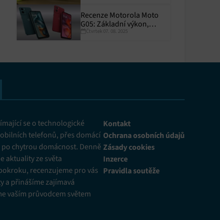
Recenze Motorola Moto
G05: Základní výkon,
Čtvrtek 07. 08. 2025
skvělá výdrž
y aktivní
mající se o technologické
Kontakt
obilních telefonů, přes domácí
Ochrana osobních údajů
ž po chytrou domácnost. Denně
Zásady cookies
 aktuality ze světa
Inzerce
pokroku, recenzujeme pro vás
Pravidla soutěže
y a přinášíme zajímavá
me vaším průvodcem světem