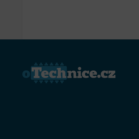
Přiřazo
zařízen
Zajiště
Poskyto
ochrany