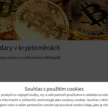
t dary v kryptoměnách
ace stojící za světoznámou Wikipedií.
Souhlas s použitím cookies
oskytli co nejlepší služby, my a naši partneři používáme k ukládání a/neb
k informacím o zařízeních, technologie jako soubory cookies. Souhlas s těm
giemi nám a našim partnerům umožní zpracovávat osobní údaje, jako je cho