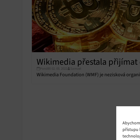
Wikimedia přestala přijíma
Pondělí 02. 05. 2022
Samuel
Wikimedia Foundation (WMF) je nezisková organiz
Abychom p
přístupu 
technolo