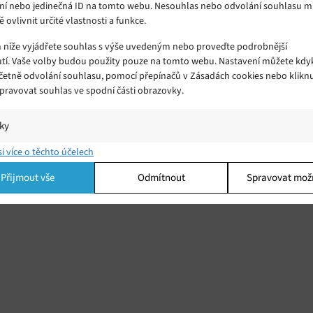
ní nebo jedinečná ID na tomto webu. Nesouhlas nebo odvolání souhlasu 
ě ovlivnit určité vlastnosti a funkce.
m níže vyjádřete souhlas s výše uvedeným nebo proveďte podrobnější
tí. Vaše volby budou použity pouze na tomto webu. Nastavení můžete kdyk
včetně odvolání souhlasu, pomocí přepínačů v Zásadách cookies nebo klikn
Spravovat souhlas ve spodní části obrazovky.
iky
í a/nebo přístup k informacím v zařízení, Porozumění publiku prostřednict
si více o těchto účelech
ik nebo kombinací údajů z různých zdrojů.
Přijmout vše
Odmítnout
Spravovat mož
ing
í a/nebo přístup k informacím v zařízení, Použití omezených údajů k výběr
 Vytváření profilů pro personalizovanou reklamu, Používání profilů k výběr
lizované reklamy, Vytváření profilů pro personalizovaný obsah, Používání
 pro výběr personalizovaného obsahu, Použití omezených údajů k výběru
.
Vžd