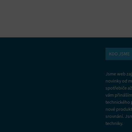
vání a kombinování údajů z jiných zdrojů údajů, Propojení různých
í, Identifikace zařízení na základě automaticky přenášených informací.
ní bezpečnosti, předcházení a zjišťování podvodů a odstraňování chyb,
vání a zobrazování reklamy a obsahu, Ukládání a sdělování voleb
Vžd
 osobních údajů.
KDO JSME
Jsme web zají
novinky od m
spotřebiče a
vám přinášíme
technického 
nové produkt
srovnání. Js
techniky.