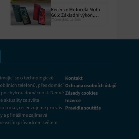
Recenze Motorola Moto
G05: Základní výkon,
Čtvrtek 07. 08. 2025
skvělá výdrž
y aktivní
mající se o technologické
Kontakt
obilních telefonů, přes domácí
Ochrana osobních údajů
ž po chytrou domácnost. Denně
Zásady cookies
 aktuality ze světa
Inzerce
pokroku, recenzujeme pro vás
Pravidla soutěže
y a přinášíme zajímavá
me vaším průvodcem světem