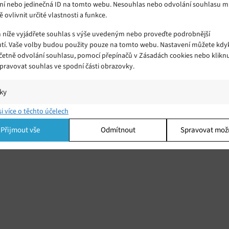
ní nebo jedinečná ID na tomto webu. Nesouhlas nebo odvolání souhlasu 
ě ovlivnit určité vlastnosti a funkce.
m níže vyjádřete souhlas s výše uvedeným nebo proveďte podrobnější
tí. Vaše volby budou použity pouze na tomto webu. Nastavení můžete kdyk
včetně odvolání souhlasu, pomocí přepínačů v Zásadách cookies nebo klikn
Spravovat souhlas ve spodní části obrazovky.
iky
í a/nebo přístup k informacím v zařízení, Porozumění publiku prostřednict
si více o těchto účelech
ik nebo kombinací údajů z různých zdrojů.
Přijmout vše
Odmítnout
Spravovat mož
ing
í a/nebo přístup k informacím v zařízení, Použití omezených údajů k výběr
 Vytváření profilů pro personalizovanou reklamu, Používání profilů k výběr
lizované reklamy, Vytváření profilů pro personalizovaný obsah, Používání
 pro výběr personalizovaného obsahu, Použití omezených údajů k výběru
.
Vžd