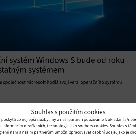
ační systém Windows S bude od roku
ostatným systémem
že společnost Microsoft hodlá svoji verzi operačního systému
Souhlas s použitím cookies
oskytli co nejlepší služby, my a naši partneři používáme k ukládání a/neb
k informacím o zařízeních, technologie jako soubory cookies. Souhlas s těm
giemi nám a našim partnerům umožní zpracovávat osobní údaje, jako je cho