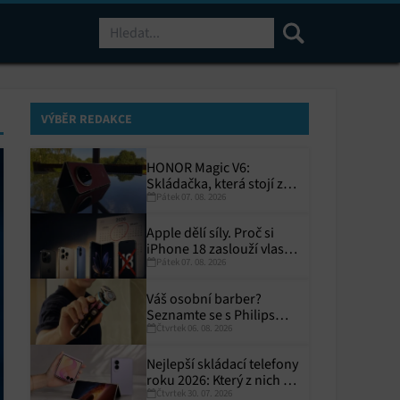
Hledat
VÝBĚR REDAKCE
HONOR Magic V6:
Skládačka, která stojí za
Pátek 07. 08. 2026
to
Apple dělí síly. Proč si
iPhone 18 zaslouží vlastní
Pátek 07. 08. 2026
termín?
Váš osobní barber?
Seznamte se s Philips
Čtvrtek 06. 08. 2026
i9000 Prestige Ultra
Nejlepší skládací telefony
roku 2026: Který z nich si
Čtvrtek 30. 07. 2026
zaslouží místo ve vaší