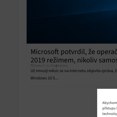
Microsoft potvrdil, že oper
2019 režimem, nikoliv sam
Středa 07. 03. 2018
Redakce
Už minulý měsíc se na internetu objevila zpráva, 
Windows 10 S...
Abychom p
přístupu 
technolo