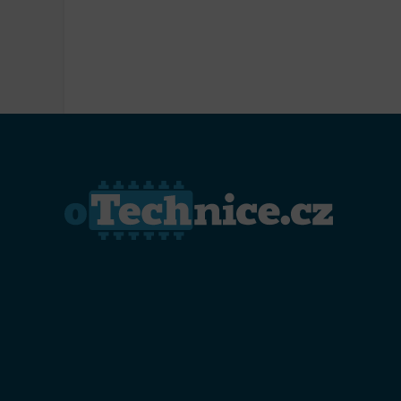
Přiřazo
zařízen
Zajiště
Poskyto
ochrany