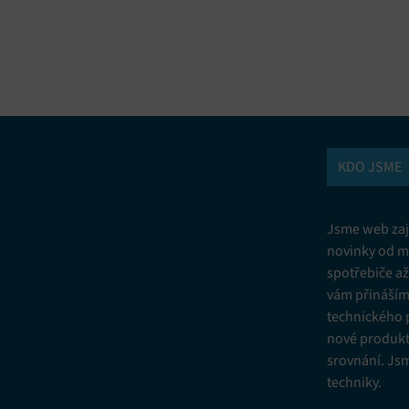
vání a kombinování údajů z jiných zdrojů údajů, Propojení různých
í, Identifikace zařízení na základě automaticky přenášených informací.
ní bezpečnosti, předcházení a zjišťování podvodů a odstraňování chyb,
vání a zobrazování reklamy a obsahu, Ukládání a sdělování voleb
Vžd
 osobních údajů.
KDO JSME
Jsme web zají
novinky od m
spotřebiče a
vám přinášíme
technického 
nové produkt
srovnání. Js
techniky.