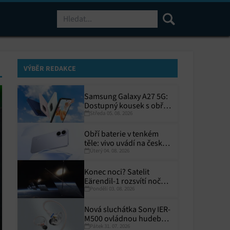
Hledat
VÝBĚR REDAKCE
Samsung Galaxy A27 5G:
Dostupný kousek s obřím
Středa 05. 08. 2026
displejem
Obří baterie v tenkém
těle: vivo uvádí na český
Úterý 04. 08. 2026
trh V70 Lite 5G
Konec noci? Satelit
Eärendil-1 rozsvítí noční
Pondělí 03. 08. 2026
Zemi
Nová sluchátka Sony IER-
M500 ovládnou hudební
Pátek 31. 07. 2026
pódia!