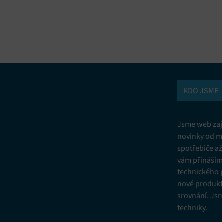
vání a kombinování údajů z jiných zdrojů údajů, Propojení různých
í, Identifikace zařízení na základě automaticky přenášených informací.
ní bezpečnosti, předcházení a zjišťování podvodů a odstraňování chyb,
vání a zobrazování reklamy a obsahu, Ukládání a sdělování voleb
Vžd
 osobních údajů.
KDO JSME
Jsme web zají
novinky od m
spotřebiče a
vám přinášíme
technického 
nové produkt
srovnání. Js
techniky.