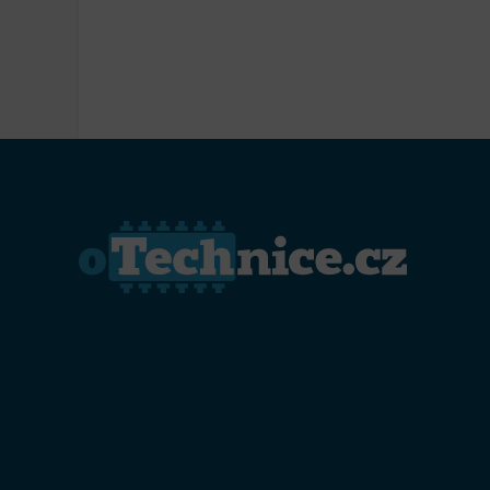
Přiřazo
zařízen
Zajiště
Poskyto
ochrany