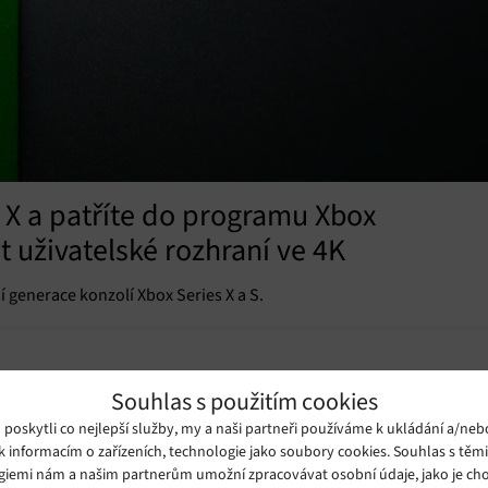
s X a patříte do programu Xbox
t uživatelské rozhraní ve 4K
 generace konzolí Xbox Series X a S.
Souhlas s použitím cookies
oskytli co nejlepší služby, my a naši partneři používáme k ukládání a/neb
k informacím o zařízeních, technologie jako soubory cookies. Souhlas s těm
giemi nám a našim partnerům umožní zpracovávat osobní údaje, jako je cho