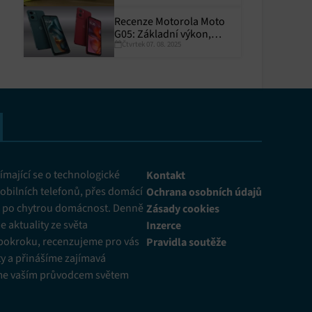
Recenze Motorola Moto
G05: Základní výkon,
Čtvrtek 07. 08. 2025
skvělá výdrž
y aktivní
mající se o technologické
Kontakt
obilních telefonů, přes domácí
Ochrana osobních údajů
ž po chytrou domácnost. Denně
Zásady cookies
 aktuality ze světa
Inzerce
pokroku, recenzujeme pro vás
Pravidla soutěže
y a přinášíme zajímavá
me vaším průvodcem světem