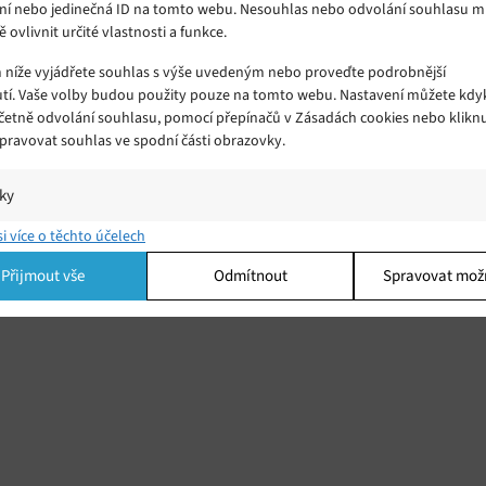
ní nebo jedinečná ID na tomto webu. Nesouhlas nebo odvolání souhlasu 
ě ovlivnit určité vlastnosti a funkce.
m níže vyjádřete souhlas s výše uvedeným nebo proveďte podrobnější
tí. Vaše volby budou použity pouze na tomto webu. Nastavení můžete kdyk
včetně odvolání souhlasu, pomocí přepínačů v Zásadách cookies nebo klikn
Spravovat souhlas ve spodní části obrazovky.
iky
í a/nebo přístup k informacím v zařízení, Porozumění publiku prostřednict
si více o těchto účelech
ik nebo kombinací údajů z různých zdrojů.
Přijmout vše
Odmítnout
Spravovat mož
ing
í a/nebo přístup k informacím v zařízení, Použití omezených údajů k výběr
 Vytváření profilů pro personalizovanou reklamu, Používání profilů k výběr
lizované reklamy, Vytváření profilů pro personalizovaný obsah, Používání
 pro výběr personalizovaného obsahu, Použití omezených údajů k výběru
.
Vžd