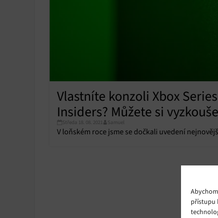
Vlastníte konzoli Xbox Serie
Insiders? Můžete si vyzkouše
Středa 18. 08. 2021
Samuel
V loňském roce jsme se dočkali uvedení nejnovější
Abychom p
přístupu 
technolo