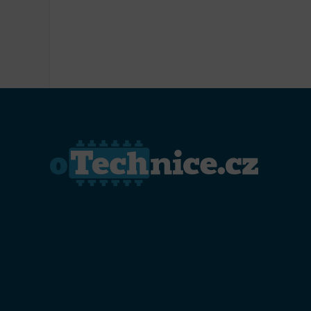
Přiřazo
zařízen
Zajiště
Poskyto
ochrany