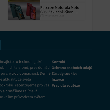
Recenze Motorola Moto
G05: Základní výkon,
Čtvrtek 07. 08. 2025
skvělá výdrž
y aktivní
mající se o technologické
Kontakt
obilních telefonů, přes domácí
Ochrana osobních údajů
ž po chytrou domácnost. Denně
Zásady cookies
 aktuality ze světa
Inzerce
pokroku, recenzujeme pro vás
Pravidla soutěže
y a přinášíme zajímavá
me vaším průvodcem světem