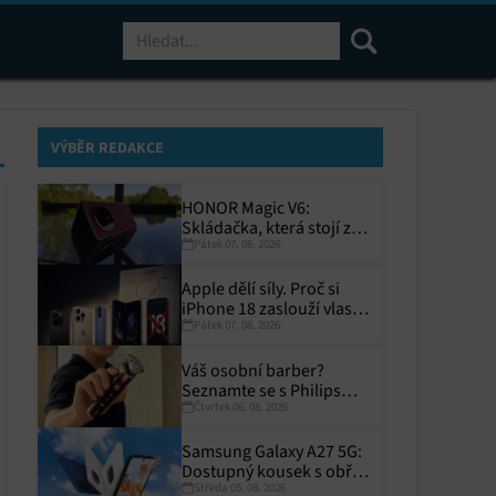
Hledat
VÝBĚR REDAKCE
HONOR Magic V6:
Skládačka, která stojí za
Pátek 07. 08. 2026
to
Apple dělí síly. Proč si
iPhone 18 zaslouží vlastní
Pátek 07. 08. 2026
termín?
Váš osobní barber?
Seznamte se s Philips
Čtvrtek 06. 08. 2026
i9000 Prestige Ultra
Samsung Galaxy A27 5G:
Dostupný kousek s obřím
Středa 05. 08. 2026
displejem