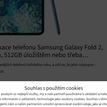
ikace telefonu Samsung Galaxy Fold 2,
m, 512GB úložištěm nebo třeba
vějších telefonů loňského roku, a zdá se, že jeho nástupce –
ut.
Souhlas s použitím cookies
oskytli co nejlepší služby, my a naši partneři používáme k ukládání a/neb
k informacím o zařízeních, technologie jako soubory cookies. Souhlas s těm
giemi nám a našim partnerům umožní zpracovávat osobní údaje, jako je cho