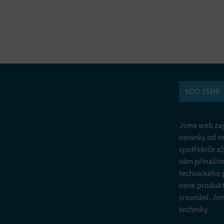
vání a kombinování údajů z jiných zdrojů údajů, Propojení různých
í, Identifikace zařízení na základě automaticky přenášených informací.
ní bezpečnosti, předcházení a zjišťování podvodů a odstraňování chyb,
vání a zobrazování reklamy a obsahu, Ukládání a sdělování voleb
Vžd
 osobních údajů.
KDO JSME
Jsme web zají
novinky od m
spotřebiče a
vám přinášíme
technického 
nové produkt
srovnání. Js
techniky.