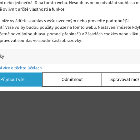
ní nebo jedinečná ID na tomto webu. Nesouhlas nebo odvolání souhlasu 
ě ovlivnit určité vlastnosti a funkce.
m níže vyjádřete souhlas s výše uvedeným nebo proveďte podrobnější
tí. Vaše volby budou použity pouze na tomto webu. Nastavení můžete kdyk
včetně odvolání souhlasu, pomocí přepínačů v Zásadách cookies nebo klikn
Spravovat souhlas ve spodní části obrazovky.
iky
í a/nebo přístup k informacím v zařízení, Porozumění publiku prostřednict
si více o těchto účelech
ik nebo kombinací údajů z různých zdrojů.
Přijmout vše
Odmítnout
Spravovat mož
ing
í a/nebo přístup k informacím v zařízení, Použití omezených údajů k výběr
 Vytváření profilů pro personalizovanou reklamu, Používání profilů k výběr
lizované reklamy, Vytváření profilů pro personalizovaný obsah, Používání
 pro výběr personalizovaného obsahu, Použití omezených údajů k výběru
.
Vžd