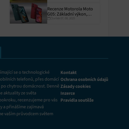
Recenze Motorola Moto
G05: Základní výkon,
Čtvrtek 07. 08. 2025
skvělá výdrž
y aktivní
mající se o technologické
Kontakt
obilních telefonů, přes domácí
Ochrana osobních údajů
ž po chytrou domácnost. Denně
Zásady cookies
 aktuality ze světa
Inzerce
pokroku, recenzujeme pro vás
Pravidla soutěže
y a přinášíme zajímavá
me vaším průvodcem světem