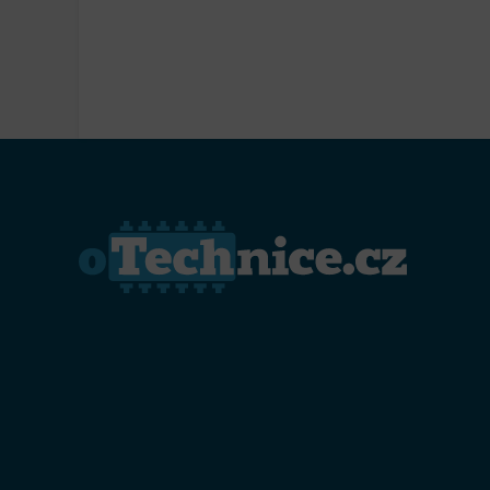
Přiřazo
zařízen
Zajiště
Poskyto
ochrany