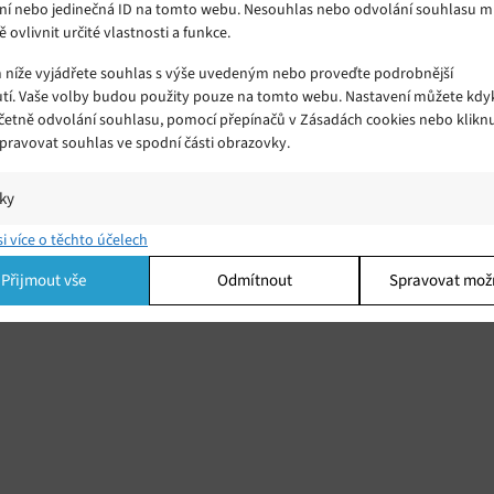
ní nebo jedinečná ID na tomto webu. Nesouhlas nebo odvolání souhlasu 
ě ovlivnit určité vlastnosti a funkce.
m níže vyjádřete souhlas s výše uvedeným nebo proveďte podrobnější
tí. Vaše volby budou použity pouze na tomto webu. Nastavení můžete kdyk
včetně odvolání souhlasu, pomocí přepínačů v Zásadách cookies nebo klikn
Spravovat souhlas ve spodní části obrazovky.
iky
í a/nebo přístup k informacím v zařízení, Porozumění publiku prostřednict
si více o těchto účelech
ik nebo kombinací údajů z různých zdrojů.
Přijmout vše
Odmítnout
Spravovat mož
ing
í a/nebo přístup k informacím v zařízení, Použití omezených údajů k výběr
 Vytváření profilů pro personalizovanou reklamu, Používání profilů k výběr
lizované reklamy, Vytváření profilů pro personalizovaný obsah, Používání
 pro výběr personalizovaného obsahu, Použití omezených údajů k výběru
.
Vžd