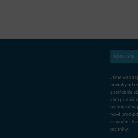
vání a kombinování údajů z jiných zdrojů údajů, Propojení různých
í, Identifikace zařízení na základě automaticky přenášených informací.
ní bezpečnosti, předcházení a zjišťování podvodů a odstraňování chyb,
vání a zobrazování reklamy a obsahu, Ukládání a sdělování voleb
Vžd
 osobních údajů.
KDO JSME
Jsme web zají
novinky od m
spotřebiče a
vám přinášíme
technického 
nové produkt
srovnání. Js
techniky.