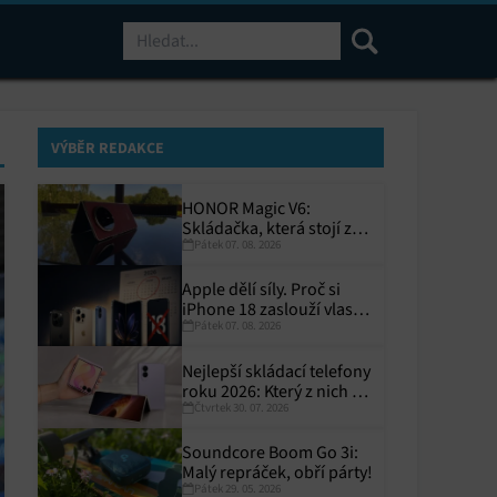
Hledat
VÝBĚR REDAKCE
HONOR Magic V6:
Skládačka, která stojí za
Pátek 07. 08. 2026
to
Apple dělí síly. Proč si
iPhone 18 zaslouží vlastní
Pátek 07. 08. 2026
termín?
Nejlepší skládací telefony
roku 2026: Který z nich si
Čtvrtek 30. 07. 2026
zaslouží místo ve vaší
kapse?
Soundcore Boom Go 3i:
Malý repráček, obří párty!
Pátek 29. 05. 2026