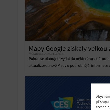
Mapy Google získaly velkou 
Čtvrtek 13. 04. 2023
Samuel
Pokud se plánujete vydat do některého z národní
aktualizovala své Mapy o podrobnější informace v
Abychom p
přístupu 
technolo