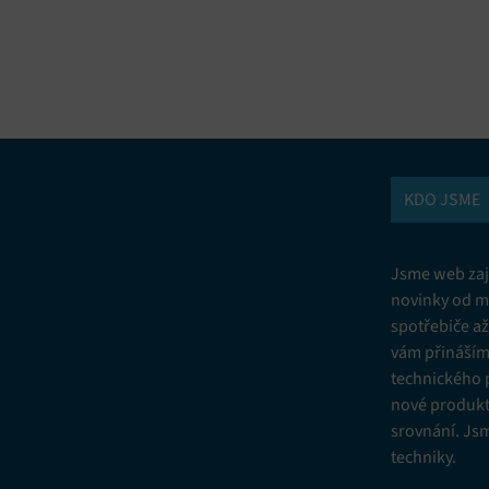
vání a kombinování údajů z jiných zdrojů údajů, Propojení různých
í, Identifikace zařízení na základě automaticky přenášených informací.
ní bezpečnosti, předcházení a zjišťování podvodů a odstraňování chyb,
vání a zobrazování reklamy a obsahu, Ukládání a sdělování voleb
Vžd
 osobních údajů.
KDO JSME
Jsme web zají
novinky od m
spotřebiče a
vám přinášíme
technického 
nové produkt
srovnání. Js
techniky.