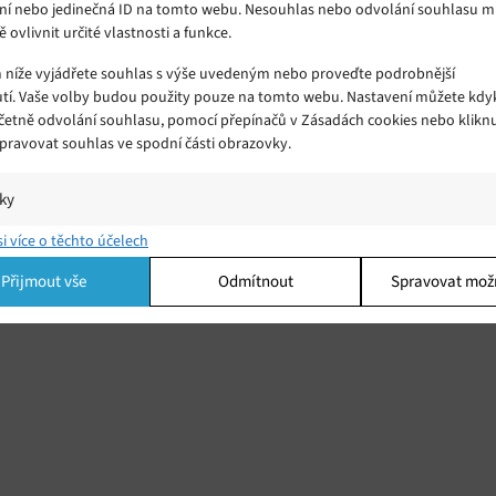
ní nebo jedinečná ID na tomto webu. Nesouhlas nebo odvolání souhlasu 
ě ovlivnit určité vlastnosti a funkce.
m níže vyjádřete souhlas s výše uvedeným nebo proveďte podrobnější
tí. Vaše volby budou použity pouze na tomto webu. Nastavení můžete kdyk
včetně odvolání souhlasu, pomocí přepínačů v Zásadách cookies nebo klikn
Spravovat souhlas ve spodní části obrazovky.
 se
iky
í a/nebo přístup k informacím v zařízení, Porozumění publiku prostřednict
si více o těchto účelech
ik nebo kombinací údajů z různých zdrojů.
Přijmout vše
Odmítnout
Spravovat mož
ing
í a/nebo přístup k informacím v zařízení, Použití omezených údajů k výběr
 Vytváření profilů pro personalizovanou reklamu, Používání profilů k výběr
lizované reklamy, Vytváření profilů pro personalizovaný obsah, Používání
 pro výběr personalizovaného obsahu, Použití omezených údajů k výběru
.
Vžd