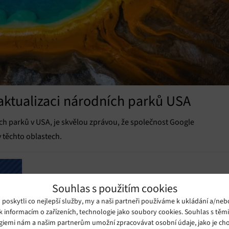
aktualizaci národních parků USA
ch parků v USA, je skvělou zprávou, že společnost Google
 těchto oblastech.
Souhlas s použitím cookies
oskytli co nejlepší služby, my a naši partneři používáme k ukládání a/neb
k informacím o zařízeních, technologie jako soubory cookies. Souhlas s těm
giemi nám a našim partnerům umožní zpracovávat osobní údaje, jako je cho