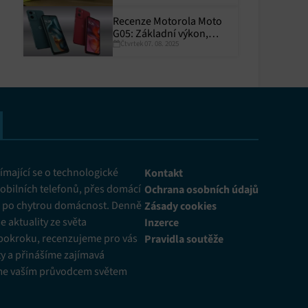
Recenze Motorola Moto
G05: Základní výkon,
Čtvrtek 07. 08. 2025
skvělá výdrž
y aktivní
mající se o technologické
Kontakt
obilních telefonů, přes domácí
Ochrana osobních údajů
ž po chytrou domácnost. Denně
Zásady cookies
 aktuality ze světa
Inzerce
pokroku, recenzujeme pro vás
Pravidla soutěže
y a přinášíme zajímavá
me vaším průvodcem světem