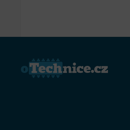
Přiřazo
zařízen
Zajiště
Poskyto
ochrany