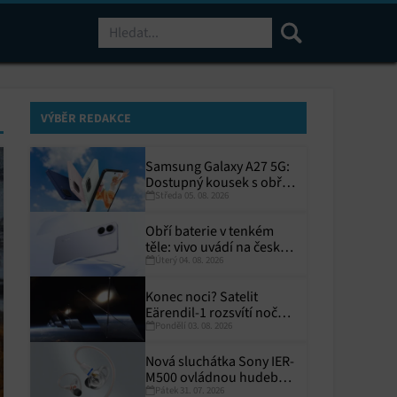
Hledat
VÝBĚR REDAKCE
Samsung Galaxy A27 5G:
Dostupný kousek s obřím
Středa 05. 08. 2026
displejem
Obří baterie v tenkém
těle: vivo uvádí na český
Úterý 04. 08. 2026
trh V70 Lite 5G
Konec noci? Satelit
Eärendil-1 rozsvítí noční
Pondělí 03. 08. 2026
Zemi
Nová sluchátka Sony IER-
M500 ovládnou hudební
Pátek 31. 07. 2026
pódia!