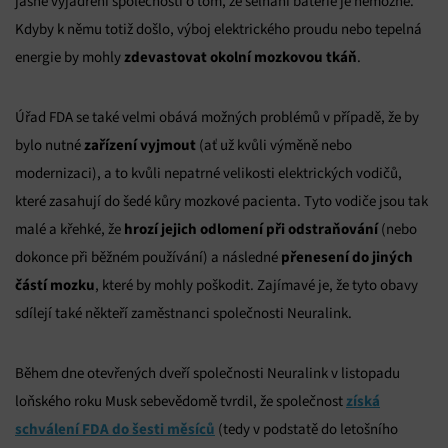
jasné vyjádření společnosti o tom, že selhání baterie je nemožné.
Kdyby k němu totiž došlo, výboj elektrického proudu nebo tepelná
zdevastovat okolní mozkovou tkáň
energie by mohly
.
Úřad FDA se také velmi obává možných problémů v případě, že by
zařízení vyjmout
bylo nutné
(ať už kvůli výměně nebo
modernizaci), a to kvůli nepatrné velikosti elektrických vodičů,
které zasahují do šedé kůry mozkové pacienta. Tyto vodiče jsou tak
hrozí jejich odlomení při odstraňování
malé a křehké, že
(nebo
přenesení do jiných
dokonce při běžném používání) a následné
částí mozku
, které by mohly poškodit. Zajímavé je, že tyto obavy
sdílejí také někteří zaměstnanci společnosti Neuralink.
Během dne otevřených dveří společnosti Neuralink v listopadu
získá
loňského roku Musk sebevědomě tvrdil, že společnost
schválení FDA do šesti měsíců
(tedy v podstatě do letošního