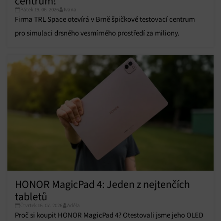
centrum!
údajů, Propojení různých zařízení, Identifikace
Pátek 19. 06. 2026
Ivana
zařízení na základě automaticky přenášených
Firma TRL Space otevírá v Brně špičkové testovací centrum
informací.
pro simulaci drsného vesmírného prostředí za miliony.
Zajištění bezpečnosti, předcházení a zjišťování
podvodů a odstraňování chyb, Poskytování a
Vždy aktivní
zobrazování reklamy a obsahu, Ukládání a sdělování
voleb ochrany osobních údajů.
HONOR MagicPad 4: Jeden z nejtenčích
tabletů
Čtvrtek 16. 07. 2026
Adéla
Proč si koupit HONOR MagicPad 4? Otestovali jsme jeho OLED