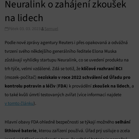
Neuralink o zahájení zkoušek
na lidech
Pátek 03. 03. 2023
Samuel
Podle nové zprávy agentury Reuters i přes opakovaná a odvážná
tvrzení svého někdejšího generálního ředitele Elona Muska
zůstávají vyhlídky startupu Neuralink, co se uvedení produktu na
klíčové rozhraní BCI
trh týče, velmi vzdálené. Zdá se totiž, že
nezískalo v roce 2022 schválení od Úřadu pro
(mozek–počítač)
kontrolu potravin a léčiv
FDA
zkoušek na lidech
(
) k provádění
, a
to také kvůli úmrtí testovaných zvířat (více informací najdete
v tomto článku
).
selhání
Hlavní obavy FDA ohledně bezpečnosti se týkají možného
lithiové baterie
, kterou zařízení používá. Úřad prý usiluje o zcela