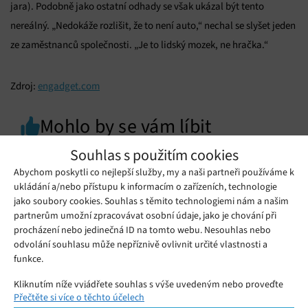
jara). Podobně jako ostatní odhady se však ukázal být tento
nereálný. „Nedokáže rozlišit, že to není auto,“ nechal se slyšet jeden
ze zaměstnanců společnosti. „Je to lidský mozek, ne hračka.“
Zdroj:
engadget.com
Mohlo by se vám líbit
Souhlas s použitím cookies
Abychom poskytli co nejlepší služby, my a naši partneři používáme k
ukládání a/nebo přístupu k informacím o zařízeních, technologie
jako soubory cookies. Souhlas s těmito technologiemi nám a našim
partnerům umožní zpracovávat osobní údaje, jako je chování při
procházení nebo jedinečná ID na tomto webu. Nesouhlas nebo
odvolání souhlasu může nepříznivě ovlivnit určité vlastnosti a
funkce.
Kliknutím níže vyjádřete souhlas s výše uvedeným nebo proveďte
Přečtěte si více o těchto účelech
podrobnější rozhodnutí. Vaše volby budou použity pouze na tomto