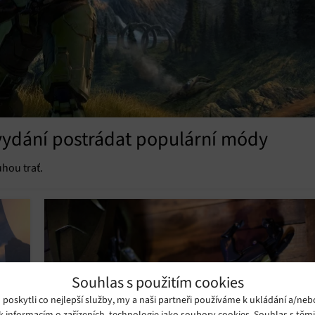
 vydání postrádat populární módy
uhou trať.
Souhlas s použitím cookies
oskytli co nejlepší služby, my a naši partneři používáme k ukládání a/neb
k informacím o zařízeních, technologie jako soubory cookies. Souhlas s těm