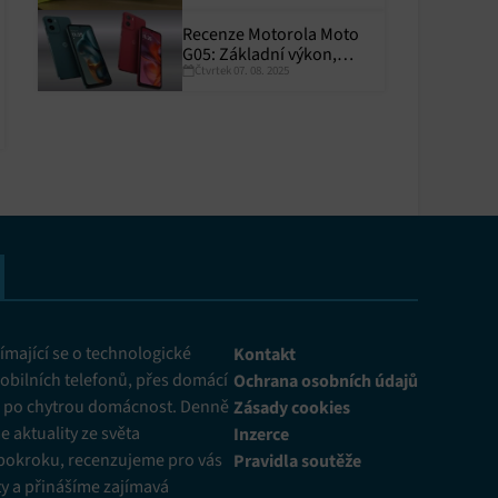
y aktivní
Recenze Motorola Moto
G05: Základní výkon,
Čtvrtek 07. 08. 2025
skvělá výdrž
y aktivní
mající se o technologické
Kontakt
obilních telefonů, přes domácí
Ochrana osobních údajů
ž po chytrou domácnost. Denně
Zásady cookies
 aktuality ze světa
Inzerce
pokroku, recenzujeme pro vás
Pravidla soutěže
y a přinášíme zajímavá