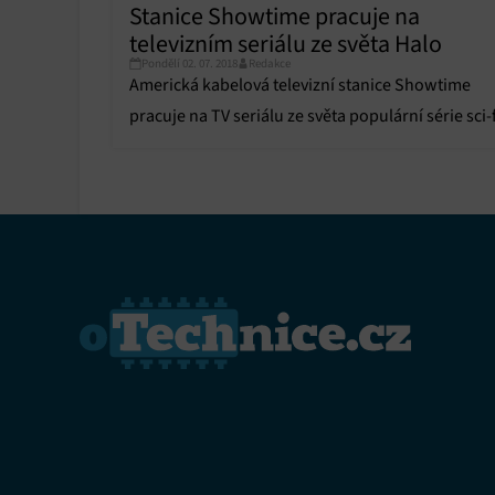
Stanice Showtime pracuje na
Funkce
televizním seriálu ze světa Halo
Přiřazo
Pondělí 02. 07. 2018
Redakce
zařízen
Americká kabelová televizní stanice Showtime
pracuje na TV seriálu ze světa populární série sci-f
Zajiště
stříleček Halo od Microsoftu.
Poskyto
ochrany