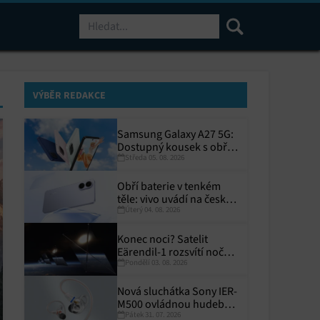
Hledat
VÝBĚR REDAKCE
Samsung Galaxy A27 5G:
Dostupný kousek s obřím
Středa 05. 08. 2026
displejem
Obří baterie v tenkém
těle: vivo uvádí na český
Úterý 04. 08. 2026
trh V70 Lite 5G
Konec noci? Satelit
Eärendil-1 rozsvítí noční
Pondělí 03. 08. 2026
Zemi
Nová sluchátka Sony IER-
M500 ovládnou hudební
Pátek 31. 07. 2026
pódia!