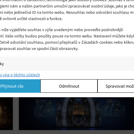
giemi nám a našim partnerům umožní zpracovávat osobní údaje, jako je cho
ní nebo jedinečná ID na tomto webu. Nesouhlas nebo odvolání souhlasu 
ě ovlivnit určité vlastnosti a funkce.
Microsoft navrhl funkční protetickou
m níže vyjádřete souhlas s výše uvedeným nebo proveďte podrobnější
ruku pro děti s tematikou Halo
tí. Vaše volby budou použity pouze na tomto webu. Nastavení můžete kdyk
Pátek 21. 12. 2018
Redakce
ír
včetně odvolání souhlasu, pomocí přepínačů v Zásadách cookies nebo klikn
,
Dnešní doba přeje funkčnímu designu a to co se dříve
Spravovat souhlas ve spodní části obrazovky.
mohlo jevit jako problém se může stát ozdobou.
iky
í a/nebo přístup k informacím v zařízení, Porozumění publiku prostřednict
si více o těchto účelech
ik nebo kombinací údajů z různých zdrojů.
Přijmout vše
Odmítnout
Spravovat mož
ing
í a/nebo přístup k informacím v zařízení, Použití omezených údajů k výběr
 Vytváření profilů pro personalizovanou reklamu, Používání profilů k výběr
lizované reklamy, Vytváření profilů pro personalizovaný obsah, Používání
 pro výběr personalizovaného obsahu, Použití omezených údajů k výběru
.