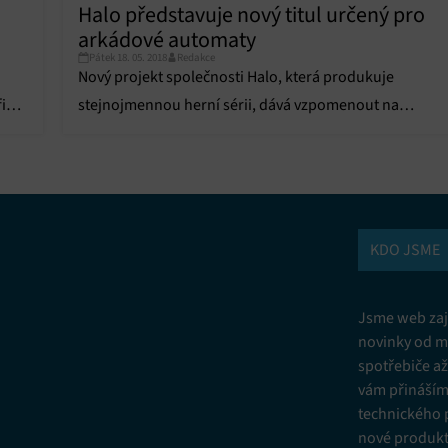
Halo představuje nový titul určený pro
Vžd
arkádové automaty
vání a kombinování údajů z jiných zdrojů údajů, Propojení různých
Pátek 18. 05. 2018
Redakce
í, Identifikace zařízení na základě automaticky přenášených informací.
Nový projekt společnosti Halo, která produkuje
i
stejnojmennou herní sérii, dává vzpomenout na
ní bezpečnosti, předcházení a zjišťování podvodů a odstraňování chyb,
původní způsob hraní her, jde totiž o projekt určený
vání a zobrazování reklamy a obsahu, Ukládání a sdělování voleb
Vžd
 osobních údajů.
pro placené arkádové automaty.
KDO JSME
Jsme web zají
novinky od m
spotřebiče a
vám přinášíme
technického 
nové produkt