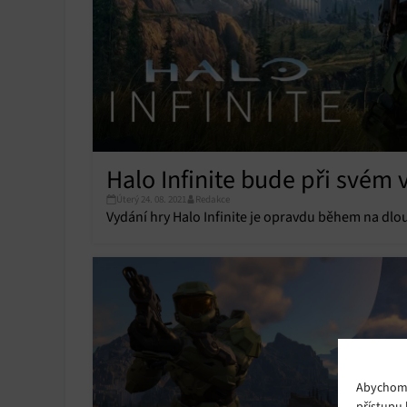
Halo Infinite bude při svém
Úterý 24. 08. 2021
Redakce
Vydání hry Halo Infinite je opravdu během na dlo
Abychom p
přístupu 