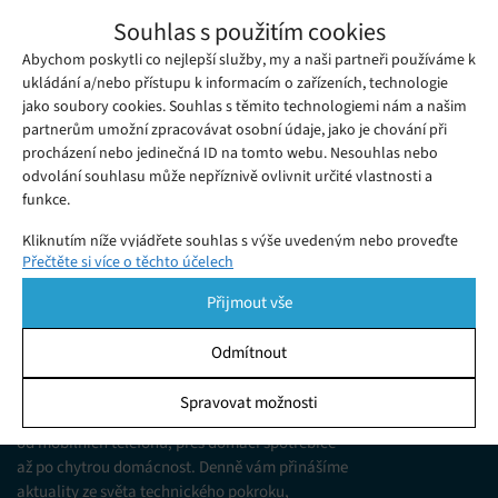
Vědci používají drony ke zkoumání zdraví
Souhlas s použitím cookies
amazonského pralesa
Abychom poskytli co nejlepší služby, my a naši partneři používáme k
Pondělí 16. 09. 2019
Redakce
Akademici z Harvardovy univerzity používají v amazonském
ukládání a/nebo přístupu k informacím o zařízeních, technologie
jako soubory cookies. Souhlas s těmito technologiemi nám a našim
pralese drony, aby lépe pochopili, co se v něm děje.
partnerům umožní zpracovávat osobní údaje, jako je chování při
procházení nebo jedinečná ID na tomto webu. Nesouhlas nebo
odvolání souhlasu může nepříznivě ovlivnit určité vlastnosti a
funkce.
Kliknutím níže vyjádřete souhlas s výše uvedeným nebo proveďte
Přečtěte si více o těchto účelech
podrobnější rozhodnutí. Vaše volby budou použity pouze na tomto
webu. Nastavení můžete kdykoli změnit, včetně odvolání souhlasu,
Přijmout vše
pomocí přepínačů v Zásadách cookies nebo kliknutím na tlačítko
Spravovat souhlas ve spodní části obrazovky.
Odmítnout
KDO JSME
Statistiky
Spravovat možnosti
Jsme web zajímající se o technologické novinky
Ukládání a/nebo přístup k informacím v zařízení, Porozumění
od mobilních telefonů, přes domácí spotřebiče
publiku prostřednictvím statistik nebo kombinací údajů z
různých zdrojů.
až po chytrou domácnost. Denně vám přinášíme
aktuality ze světa technického pokroku,