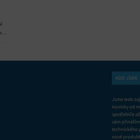
Vžd
vání a kombinování údajů z jiných zdrojů údajů, Propojení různých
í, Identifikace zařízení na základě automaticky přenášených informací.
ní
nor
ní bezpečnosti, předcházení a zjišťování podvodů a odstraňování chyb,
vání a zobrazování reklamy a obsahu, Ukládání a sdělování voleb
Vžd
 osobních údajů.
KDO JSME
Jsme web zají
novinky od m
spotřebiče a
vám přinášíme
technického 
nové produkt