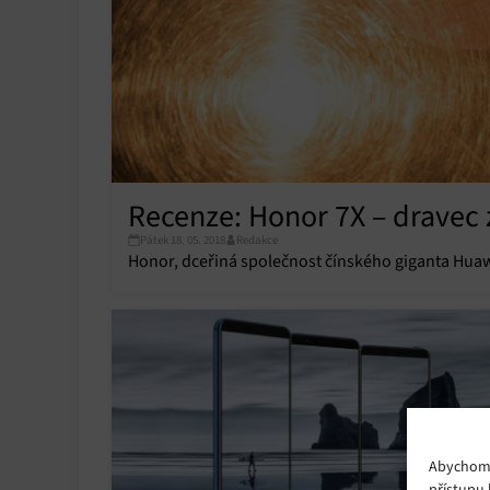
Recenze: Honor 7X – dravec z
Pátek 18. 05. 2018
Redakce
Honor, dceřiná společnost čínského giganta Huawe
Abychom p
přístupu 