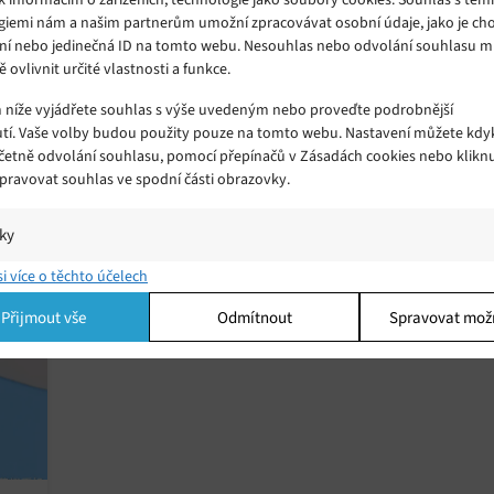
giemi nám a našim partnerům umožní zpracovávat osobní údaje, jako je cho
ní nebo jedinečná ID na tomto webu. Nesouhlas nebo odvolání souhlasu 
ě ovlivnit určité vlastnosti a funkce.
 na
Těsně před představením unikly detaily
m níže vyjádřete souhlas s výše uvedeným nebo proveďte podrobnější
o smartphonu Honor 7X
tí. Vaše volby budou použity pouze na tomto webu. Nastavení můžete kdyk
Úterý 10. 10. 2017
Redakce
včetně odvolání souhlasu, pomocí přepínačů v Zásadách cookies nebo klikn
ch
Společnost Honor má představit nástupce
Spravovat souhlas ve spodní části obrazovky.
 trh
současného smartphonu Honor 6X s názvem Honor
7X již zítra, ale díky čínské sociální síti Weibo unikly na
iky
veřejnost jeho téměř kompletní hardwarové i
í a/nebo přístup k informacím v zařízení, Porozumění publiku prostřednict
si více o těchto účelech
softwarové parametry.
ik nebo kombinací údajů z různých zdrojů.
Přijmout vše
Odmítnout
Spravovat mož
ing
í a/nebo přístup k informacím v zařízení, Použití omezených údajů k výběr
 Vytváření profilů pro personalizovanou reklamu, Používání profilů k výběr
lizované reklamy, Vytváření profilů pro personalizovaný obsah, Používání
 pro výběr personalizovaného obsahu, Použití omezených údajů k výběru
.