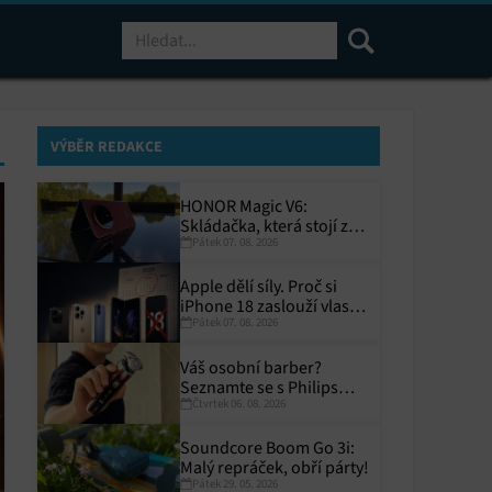
Hledat
VÝBĚR REDAKCE
HONOR Magic V6:
Skládačka, která stojí za
Pátek 07. 08. 2026
to
Apple dělí síly. Proč si
iPhone 18 zaslouží vlastní
Pátek 07. 08. 2026
termín?
Váš osobní barber?
Seznamte se s Philips
Čtvrtek 06. 08. 2026
i9000 Prestige Ultra
Soundcore Boom Go 3i:
Malý repráček, obří párty!
Pátek 29. 05. 2026