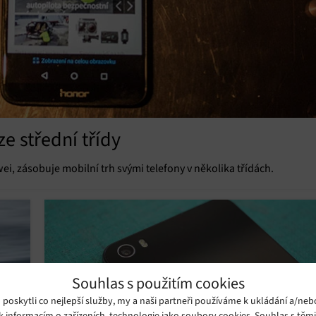
e střední třídy
i, zásobuje mobilní trh svými telefony v několika třídách.
Souhlas s použitím cookies
oskytli co nejlepší služby, my a naši partneři používáme k ukládání a/neb
k informacím o zařízeních, technologie jako soubory cookies. Souhlas s těm