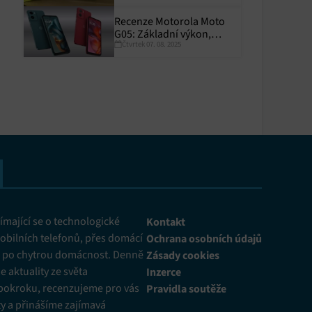
y aktivní
Recenze Motorola Moto
G05: Základní výkon,
Čtvrtek 07. 08. 2025
skvělá výdrž
y aktivní
mající se o technologické
Kontakt
obilních telefonů, přes domácí
Ochrana osobních údajů
ž po chytrou domácnost. Denně
Zásady cookies
 aktuality ze světa
Inzerce
pokroku, recenzujeme pro vás
Pravidla soutěže
y a přinášíme zajímavá