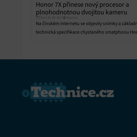
Honor 7X přinese nový procesor a
Funkce
plnohodnotnou dvojitou kameru
Přiřazo
Úterý 29. 08. 2017
Redakce
zařízen
Na čínském internetu se objevily snímky a základ
technická specifikace chystaného smatphonu Ho
Zajiště
7X.
Poskyto
ochrany