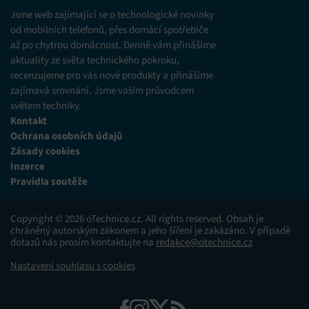
různých zdrojů.
Jsme web zajímající se o technologické novinky
od mobilních telefonů, přes domácí spotřebiče
až po chytrou domácnost. Denně vám přinášíme
Marketing
aktuality ze světa technického pokroku,
Ukládání a/nebo přístup k informacím v zařízení, Použití
recenzujeme pro vás nové produkty a přinášíme
omezených údajů k výběru reklam, Vytváření profilů pro
zajímavá srovnání. Jsme vaším průvodcem
personalizovanou reklamu, Používání profilů k výběru
personalizované reklamy, Vytváření profilů pro
světem techniky.
personalizovaný obsah, Používání profilů pro výběr
Kontakt
personalizovaného obsahu, Použití omezených údajů k výběru
Ochrana osobních údajů
obsahu.
Zásady cookies
Inzerce
Funkce
Vždy aktivní
Pravidla soutěže
Přiřazování a kombinování údajů z jiných zdrojů
údajů, Propojení různých zařízení, Identifikace
Copyright © 2026 oTechnice.cz. All rights reserved. Obsah je
zařízení na základě automaticky přenášených
chráněný autorským zákonem a jeho šíření je zakázáno. V případě
informací.
dotazů nás prosím kontaktujte na
redakce@otechnice.cz
Nastavení souhlasu s cookies
Zajištění bezpečnosti, předcházení a zjišťování
podvodů a odstraňování chyb, Poskytování a
Vždy aktivní
zobrazování reklamy a obsahu, Ukládání a sdělování
voleb ochrany osobních údajů.