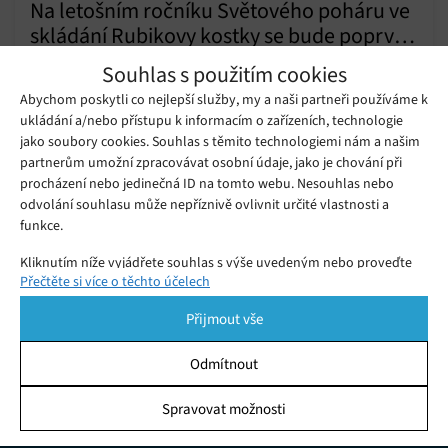
Na letošním ročníku Světového poháru ve
skládání Rubikovy kostky se bude poprvé
Sobota 15. 08. 2020
Samuel
v historii soutěžit s digitálními hlavolamy
Souhlas s použitím cookies
Rubikova kostka je nejznámějším hlavolamem světa a již řadu
Abychom poskytli co nejlepší služby, my a naši partneři používáme k
let se pořádají soutěže, v jejichž rámci jednotlivci bojují o
ukládání a/nebo přístupu k informacím o zařízeních, technologie
prvenství v rychlosti, s níž jsou schopni kostku složit.
jako soubory cookies. Souhlas s těmito technologiemi nám a našim
partnerům umožní zpracovávat osobní údaje, jako je chování při
Epic bude obměňovat fanoušky
procházení nebo jedinečná ID na tomto webu. Nesouhlas nebo
Fortnite za sledování určitých videií na
Sobota 20. 07. 2019
Redakce
YouTubu
odvolání souhlasu může nepříznivě ovlivnit určité vlastnosti a
funkce.
Kliknutím níže vyjádřete souhlas s výše uvedeným nebo proveďte
Přečtěte si více o těchto účelech
podrobnější rozhodnutí. Vaše volby budou použity pouze na tomto
webu. Nastavení můžete kdykoli změnit, včetně odvolání souhlasu,
Přijmout vše
pomocí přepínačů v Zásadách cookies nebo kliknutím na tlačítko
Spravovat souhlas ve spodní části obrazovky.
Odmítnout
Statistiky
Spravovat možnosti
KDO JSME
Ukládání a/nebo přístup k informacím v zařízení, Porozumění
publiku prostřednictvím statistik nebo kombinací údajů z