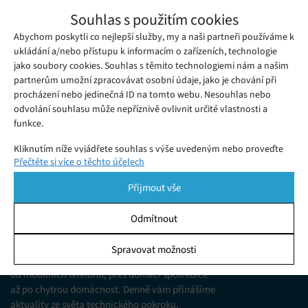
Prezentace Night City Wire přinesla nový
Souhlas s použitím cookies
trailer ze hry Cyberpunk 2077 i detaily o
Abychom poskytli co nejlepší služby, my a naši partneři používáme k
Pátek 26. 06. 2020
Redakce
vyšetřování ve virtuální realitě
Včerejší večer patřil fanouškům her studia CD Projekt a zvláště
ukládání a/nebo přístupu k informacím o zařízeních, technologie
jako soubory cookies. Souhlas s těmito technologiemi nám a našim
pak těm, kteří se těší na Cyberpunk 2077.
partnerům umožní zpracovávat osobní údaje, jako je chování při
procházení nebo jedinečná ID na tomto webu. Nesouhlas nebo
odvolání souhlasu může nepříznivě ovlivnit určité vlastnosti a
funkce.
Kliknutím níže vyjádřete souhlas s výše uvedeným nebo proveďte
Přečtěte si více o těchto účelech
podrobnější rozhodnutí. Vaše volby budou použity pouze na tomto
webu. Nastavení můžete kdykoli změnit, včetně odvolání souhlasu,
Přijmout vše
pomocí přepínačů v Zásadách cookies nebo kliknutím na tlačítko
Spravovat souhlas ve spodní části obrazovky.
Odmítnout
KDO JSME
Statistiky
Spravovat možnosti
Jsme web zajímající se o technologické novinky
Ukládání a/nebo přístup k informacím v zařízení, Porozumění
od mobilních telefonů, přes domácí spotřebiče
publiku prostřednictvím statistik nebo kombinací údajů z
různých zdrojů.
až po chytrou domácnost. Denně vám přinášíme
aktuality ze světa technického pokroku,