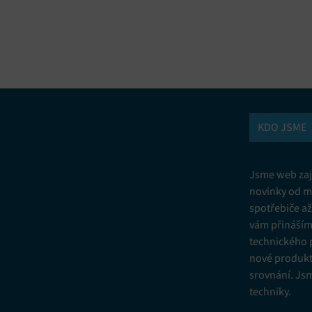
vání a kombinování údajů z jiných zdrojů údajů, Propojení různých
í, Identifikace zařízení na základě automaticky přenášených informací.
ní bezpečnosti, předcházení a zjišťování podvodů a odstraňování chyb,
vání a zobrazování reklamy a obsahu, Ukládání a sdělování voleb
Vžd
 osobních údajů.
KDO JSME
Jsme web zají
novinky od m
spotřebiče a
vám přinášíme
technického 
nové produkt
srovnání. Js
techniky.