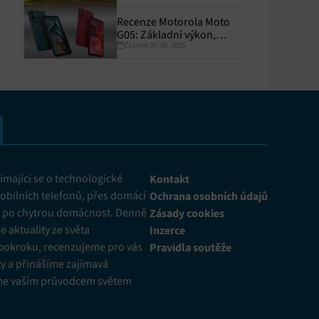
Recenze Motorola Moto
G05: Základní výkon,
Čtvrtek 07. 08. 2025
skvělá výdrž
y aktivní
mající se o technologické
Kontakt
obilních telefonů, přes domácí
Ochrana osobních údajů
ž po chytrou domácnost. Denně
Zásady cookies
 aktuality ze světa
Inzerce
pokroku, recenzujeme pro vás
Pravidla soutěže
y a přinášíme zajímavá
me vaším průvodcem světem