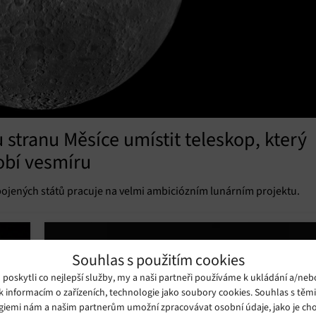
stranu Měsíce umístit teleskop, který
obí vesmíru
pojených států pracuje na velmi ambiciózním lunárním projektu.
Souhlas s použitím cookies
oskytli co nejlepší služby, my a naši partneři používáme k ukládání a/neb
k informacím o zařízeních, technologie jako soubory cookies. Souhlas s těm
giemi nám a našim partnerům umožní zpracovávat osobní údaje, jako je cho