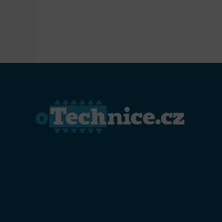
Přiřazo
zařízen
Zajiště
Poskyto
ochrany