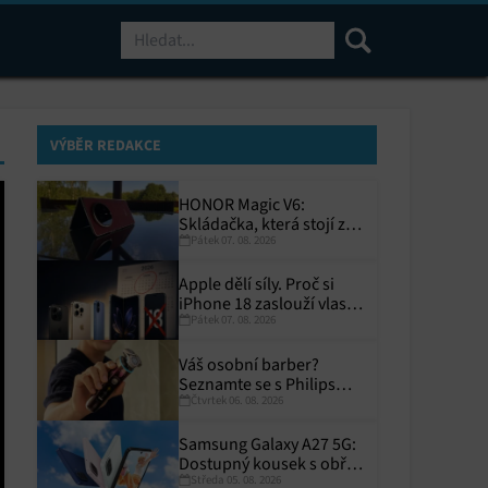
Hledat
VÝBĚR REDAKCE
HONOR Magic V6:
Skládačka, která stojí za
Pátek 07. 08. 2026
to
Apple dělí síly. Proč si
iPhone 18 zaslouží vlastní
Pátek 07. 08. 2026
termín?
Váš osobní barber?
Seznamte se s Philips
Čtvrtek 06. 08. 2026
i9000 Prestige Ultra
Samsung Galaxy A27 5G:
Dostupný kousek s obřím
Středa 05. 08. 2026
displejem