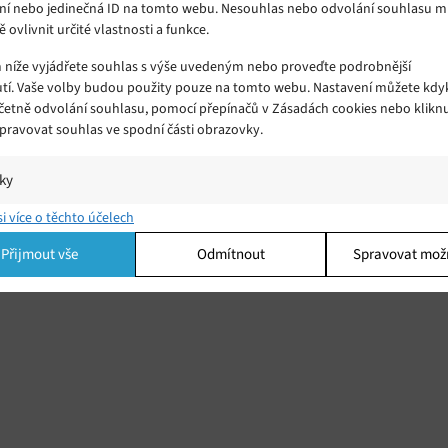
ní nebo jedinečná ID na tomto webu. Nesouhlas nebo odvolání souhlasu 
ě ovlivnit určité vlastnosti a funkce.
m níže vyjádřete souhlas s výše uvedeným nebo proveďte podrobnější
tí. Vaše volby budou použity pouze na tomto webu. Nastavení můžete kdyk
včetně odvolání souhlasu, pomocí přepínačů v Zásadách cookies nebo klikn
Čínský rover objevil na měsíčním
Spravovat souhlas ve spodní části obrazovky.
povrchu podivnou krychli připomínající
Čtvrtek 09. 12. 2021
Samuel
dům
dní
Čínské lunární vozítko Yutu-2 (známé také jako
iky
Nefritový králík) při průzkumu odvrácené strany
í a/nebo přístup k informacím v zařízení, Porozumění publiku prostřednict
si více o těchto účelech
ik nebo kombinací údajů z různých zdrojů.
fií,
Měsíce narazilo na něco, co z dálky svým tvarem
Přijmout vše
Odmítnout
Spravovat mož
připomíná velkou krychli.
ing
í a/nebo přístup k informacím v zařízení, Použití omezených údajů k výběr
 Vytváření profilů pro personalizovanou reklamu, Používání profilů k výběr
lizované reklamy, Vytváření profilů pro personalizovaný obsah, Používání
 pro výběr personalizovaného obsahu, Použití omezených údajů k výběru
.
Vžd