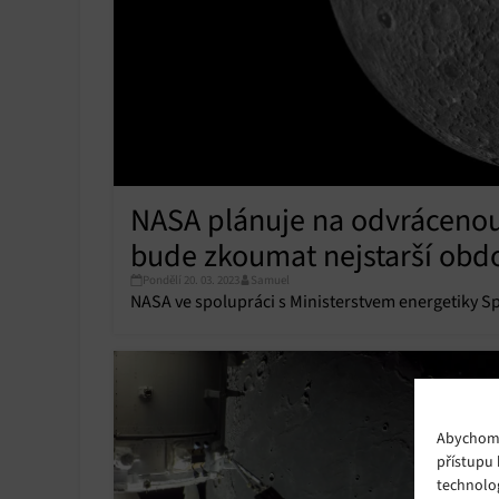
NASA plánuje na odvrácenou 
bude zkoumat nejstarší obd
Pondělí 20. 03. 2023
Samuel
NASA ve spolupráci s Ministerstvem energetiky S
Abychom p
přístupu 
technolo