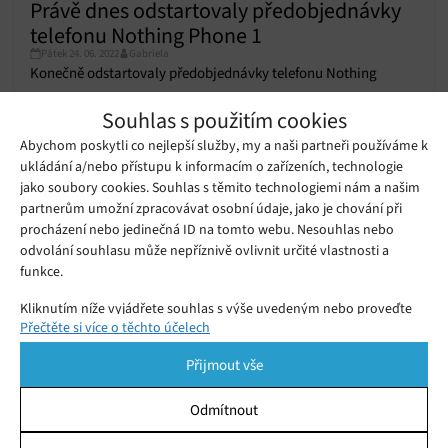
Právě dnes odstartovaly předobjednávky
telefonu Nothing Phone 1
Pátek 24. 06. 2022
Gabriela
Konečně odstartovaly předobjednávky telefonu Nothing
Phone 1 – tedy zatím pouze pro členy exkluzivního
Souhlas s použitím cookies
klubu. Společnost Nothing zahájila předobjednávky svého
Abychom poskytli co nejlepší služby, my a naši partneři používáme k
prvního smartphonu pomocí tzv. systému zvacích kódů.
ukládání a/nebo přístupu k informacím o zařízeních, technologie
Telefonu Nothing Phone 1 se
dočkáme, v USA budou mít smůlu
jako soubory cookies. Souhlas s těmito technologiemi nám a našim
Čtvrtek 23. 06. 2022
Samuel
partnerům umožní zpracovávat osobní údaje, jako je chování při
procházení nebo jedinečná ID na tomto webu. Nesouhlas nebo
odvolání souhlasu může nepříznivě ovlivnit určité vlastnosti a
První smartphone společnosti
funkce.
Nothing bude představen již za měsíc
Středa 08. 06. 2022
Gabriela
Kliknutím níže vyjádřete souhlas s výše uvedeným nebo proveďte
Přečtěte si více o těchto účelech
podrobnější rozhodnutí. Vaše volby budou použity pouze na tomto
webu. Nastavení můžete kdykoli změnit, včetně odvolání souhlasu,
Přijmout vše
pomocí přepínačů v Zásadách cookies nebo kliknutím na tlačítko
Spravovat souhlas ve spodní části obrazovky.
Odmítnout
Statistiky