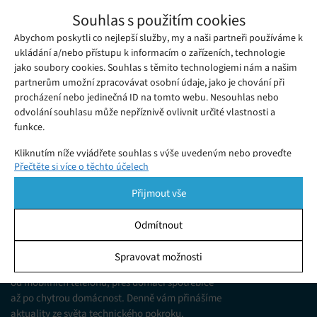
Letošní ročník Eurovision Song Contest
Souhlas s použitím cookies
nahradila soutěž umělé inteligence v
Abychom poskytli co nejlepší služby, my a naši partneři používáme k
Čtvrtek 14. 05. 2020
Redakce
komponování písní, vyhrál ji tým z
Letošní ročník mezinárodní soutěže Eurovision Song Contest
ukládání a/nebo přístupu k informacím o zařízeních, technologie
Austrálie
jako soubory cookies. Souhlas s těmito technologiemi nám a našim
zůstane, tak jako většina dalších veřejných akcí a soutěží, bez
partnerům umožní zpracovávat osobní údaje, jako je chování při
vítěze.
procházení nebo jedinečná ID na tomto webu. Nesouhlas nebo
odvolání souhlasu může nepříznivě ovlivnit určité vlastnosti a
funkce.
Kliknutím níže vyjádřete souhlas s výše uvedeným nebo proveďte
Přečtěte si více o těchto účelech
podrobnější rozhodnutí. Vaše volby budou použity pouze na tomto
webu. Nastavení můžete kdykoli změnit, včetně odvolání souhlasu,
Přijmout vše
pomocí přepínačů v Zásadách cookies nebo kliknutím na tlačítko
Spravovat souhlas ve spodní části obrazovky.
Odmítnout
KDO JSME
Statistiky
Spravovat možnosti
Jsme web zajímající se o technologické novinky
Ukládání a/nebo přístup k informacím v zařízení, Porozumění
od mobilních telefonů, přes domácí spotřebiče
publiku prostřednictvím statistik nebo kombinací údajů z
různých zdrojů.
až po chytrou domácnost. Denně vám přinášíme
aktuality ze světa technického pokroku,