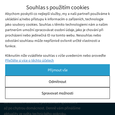
POCO X8 Pro Max: Dokonalá symbióza síly
Souhlas s použitím cookies
a výdrže
Abychom poskytli co nejlepší služby, my a naši partneři používáme k
Středa 13. 05. 2026
Ivana
POCO X8 Pro Max: Kyberpunková raketa s duší dravce.
ukládání a/nebo přístupu k informacím o zařízeních, technologie
jako soubory cookies. Souhlas s těmito technologiemi nám a našim
Neuvěřitelný jas, 50Mpx fotoaparát a síla, která vás přibije k
partnerům umožní zpracovávat osobní údaje, jako je chování při
židli. Musíte ho mít!
procházení nebo jedinečná ID na tomto webu. Nesouhlas nebo
odvolání souhlasu může nepříznivě ovlivnit určité vlastnosti a
funkce.
Kliknutím níže vyjádřete souhlas s výše uvedeným nebo proveďte
Přečtěte si více o těchto účelech
podrobnější rozhodnutí. Vaše volby budou použity pouze na tomto
webu. Nastavení můžete kdykoli změnit, včetně odvolání souhlasu,
Přijmout vše
pomocí přepínačů v Zásadách cookies nebo kliknutím na tlačítko
Spravovat souhlas ve spodní části obrazovky.
Odmítnout
KDO JSME
Statistiky
Spravovat možnosti
Jsme web zajímající se o technologické novinky
Ukládání a/nebo přístup k informacím v zařízení, Porozumění
od mobilních telefonů, přes domácí spotřebiče
publiku prostřednictvím statistik nebo kombinací údajů z
různých zdrojů.
až po chytrou domácnost. Denně vám přinášíme
aktuality ze světa technického pokroku,