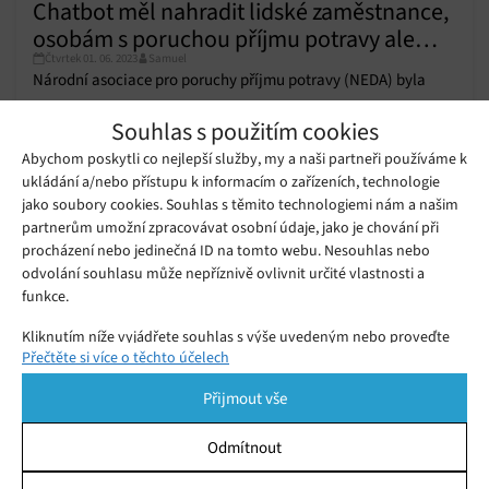
Chatbot měl nahradit lidské zaměstnance,
osobám s poruchou příjmu potravy ale
Čtvrtek 01. 06. 2023
Samuel
rozdával nebezpečné rady
Národní asociace pro poruchy příjmu potravy (NEDA) byla
nucena stáhnout svého chatbota Tessa poté, co poskytoval
Souhlas s použitím cookies
informace, které byly pro uživatele potenciálně nebezpečné a
Abychom poskytli co nejlepší služby, my a naši partneři používáme k
nesouvisely s programem.
ukládání a/nebo přístupu k informacím o zařízeních, technologie
YouTube omezuje videa s tematikou
poruch příjmu potravy
jako soubory cookies. Souhlas s těmito technologiemi nám a našim
Středa 19. 04. 2023
Samuel
partnerům umožní zpracovávat osobní údaje, jako je chování při
procházení nebo jedinečná ID na tomto webu. Nesouhlas nebo
odvolání souhlasu může nepříznivě ovlivnit určité vlastnosti a
Instagram se zaměřil na pomoc
funkce.
osobám s poruchou příjmu potravy
Úterý 23. 02. 2021
Samuel
Kliknutím níže vyjádřete souhlas s výše uvedeným nebo proveďte
Přečtěte si více o těchto účelech
podrobnější rozhodnutí. Vaše volby budou použity pouze na tomto
webu. Nastavení můžete kdykoli změnit, včetně odvolání souhlasu,
Přijmout vše
pomocí přepínačů v Zásadách cookies nebo kliknutím na tlačítko
Spravovat souhlas ve spodní části obrazovky.
Odmítnout
Statistiky