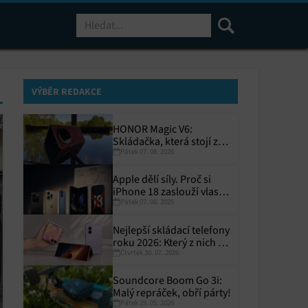
Hledat
VÝBĚR REDAKCE
HONOR Magic V6:
Skládačka, která stojí za
Pátek 07. 08. 2026
to
Apple dělí síly. Proč si
iPhone 18 zaslouží vlastní
Pátek 07. 08. 2026
termín?
Nejlepší skládací telefony
roku 2026: Který z nich si
Čtvrtek 30. 07. 2026
zaslouží místo ve vaší
kapse?
Soundcore Boom Go 3i:
Malý repráček, obří párty!
Pátek 29. 05. 2026