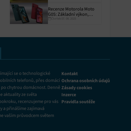
Recenze Motorola Moto
G05: Základní výkon,
Čtvrtek 07. 08. 2025
skvělá výdrž
y aktivní
mající se o technologické
Kontakt
obilních telefonů, přes domácí
Ochrana osobních údajů
ž po chytrou domácnost. Denně
Zásady cookies
 aktuality ze světa
Inzerce
pokroku, recenzujeme pro vás
Pravidla soutěže
y a přinášíme zajímavá
me vaším průvodcem světem