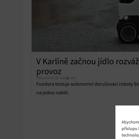
V Karlíně začnou jídlo rozváž
provoz
Čtvrtek 25. 09. 2025
Julia
Foodora testuje autonomní doručovací roboty Star
na jedno nabití.
Abychom p
přístupu 
technolo