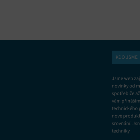
vání a kombinování údajů z jiných zdrojů údajů, Propojení různých
í, Identifikace zařízení na základě automaticky přenášených informací.
ní bezpečnosti, předcházení a zjišťování podvodů a odstraňování chyb,
vání a zobrazování reklamy a obsahu, Ukládání a sdělování voleb
Vžd
 osobních údajů.
KDO JSME
Jsme web zají
novinky od m
spotřebiče a
vám přinášíme
technického 
nové produkt
srovnání. Js
techniky.