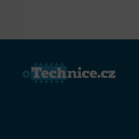
Přiřazo
zařízen
Zajiště
Poskyto
ochrany