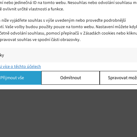
ní nebo jedinečná ID na tomto webu. Nesouhlas nebo odvolání souhlasu 
ě ovlivnit určité vlastnosti a funkce.
m níže vyjádřete souhlas s výše uvedeným nebo proveďte podrobnější
tí. Vaše volby budou použity pouze na tomto webu. Nastavení můžete kdyk
včetně odvolání souhlasu, pomocí přepínačů v Zásadách cookies nebo klikn
Spravovat souhlas ve spodní části obrazovky.
iky
í a/nebo přístup k informacím v zařízení, Porozumění publiku prostřednict
si více o těchto účelech
ik nebo kombinací údajů z různých zdrojů.
Přijmout vše
Odmítnout
Spravovat mož
ing
í a/nebo přístup k informacím v zařízení, Použití omezených údajů k výběr
 Vytváření profilů pro personalizovanou reklamu, Používání profilů k výběr
lizované reklamy, Vytváření profilů pro personalizovaný obsah, Používání
 pro výběr personalizovaného obsahu, Použití omezených údajů k výběru
.
Vžd