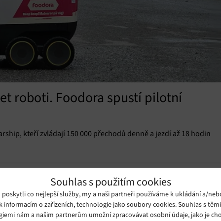
et roboti. Foodora spustí pilotní
ship, kteří zvládají 150 000 přechodů denně a jezdí až 18 hodin
Souhlas s použitím cookies
oskytli co nejlepší služby, my a naši partneři používáme k ukládání a/neb
k informacím o zařízeních, technologie jako soubory cookies. Souhlas s těm
giemi nám a našim partnerům umožní zpracovávat osobní údaje, jako je cho