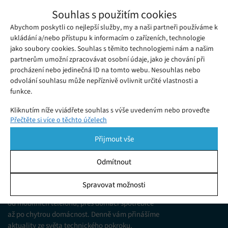
První trailer k hranému seriálu Avatar:
Souhlas s použitím cookies
Poslední vládce větru od Netflixu je venku
Abychom poskytli co nejlepší služby, my a naši partneři používáme k
Sobota 11. 11. 2023
Samuel
Pět let připravovaný hraný remake Avatar: Poslední vládce
ukládání a/nebo přístupu k informacím o zařízeních, technologie
jako soubory cookies. Souhlas s těmito technologiemi nám a našim
větru od Netflixu je zase o kus blíž tomu, aby se objevil na
partnerům umožní zpracovávat osobní údaje, jako je chování při
obrazovkách.
procházení nebo jedinečná ID na tomto webu. Nesouhlas nebo
odvolání souhlasu může nepříznivě ovlivnit určité vlastnosti a
funkce.
Kliknutím níže vyjádřete souhlas s výše uvedeným nebo proveďte
Přečtěte si více o těchto účelech
podrobnější rozhodnutí. Vaše volby budou použity pouze na tomto
webu. Nastavení můžete kdykoli změnit, včetně odvolání souhlasu,
Přijmout vše
pomocí přepínačů v Zásadách cookies nebo kliknutím na tlačítko
Spravovat souhlas ve spodní části obrazovky.
Odmítnout
KDO JSME
Statistiky
Spravovat možnosti
Jsme web zajímající se o technologické novinky
Ukládání a/nebo přístup k informacím v zařízení, Porozumění
od mobilních telefonů, přes domácí spotřebiče
publiku prostřednictvím statistik nebo kombinací údajů z
různých zdrojů.
až po chytrou domácnost. Denně vám přinášíme
aktuality ze světa technického pokroku,