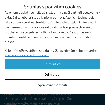
NASA začala s realizací velkolepého
Souhlas s použitím cookies
projektu – jaderným energetickým
Abychom poskytli co nejlepší služby, my a naši partneři používáme k
Středa 22. 06. 2022
Samuel
systémem pro Měsíc a Mars
NASA a Ministerstvo energetiky Spojených států nyní přidělily
ukládání a/nebo přístupu k informacím o zařízeních, technologie
jako soubory cookies. Souhlas s těmito technologiemi nám a našim
tři zajímavé zakázky třem společnostem, které se zabývají
partnerům umožní zpracovávat osobní údaje, jako je chování při
návrhy řešení, jak na Měsíc dopravit jadernou energii.
procházení nebo jedinečná ID na tomto webu. Nesouhlas nebo
odvolání souhlasu může nepříznivě ovlivnit určité vlastnosti a
funkce.
Kliknutím níže vyjádřete souhlas s výše uvedeným nebo proveďte
Přečtěte si více o těchto účelech
podrobnější rozhodnutí. Vaše volby budou použity pouze na tomto
webu. Nastavení můžete kdykoli změnit, včetně odvolání souhlasu,
Přijmout vše
pomocí přepínačů v Zásadách cookies nebo kliknutím na tlačítko
Spravovat souhlas ve spodní části obrazovky.
Odmítnout
KDO JSME
Statistiky
Spravovat možnosti
Jsme web zajímající se o technologické novinky
Ukládání a/nebo přístup k informacím v zařízení, Porozumění
od mobilních telefonů, přes domácí spotřebiče
publiku prostřednictvím statistik nebo kombinací údajů z
různých zdrojů.
až po chytrou domácnost. Denně vám přinášíme
aktuality ze světa technického pokroku,