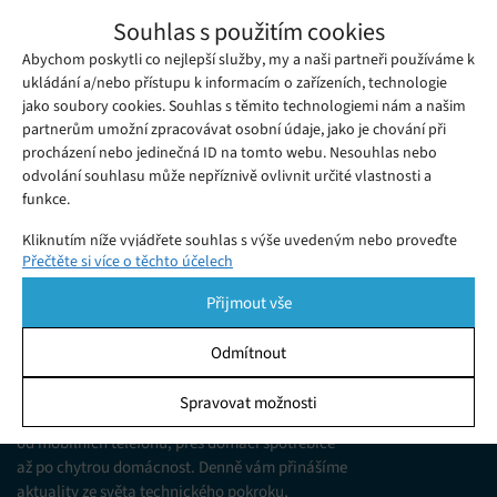
Unikátní robot lenochod pomáhá
Souhlas s použitím cookies
s výzkumem ohrožených druhů
Abychom poskytli co nejlepší služby, my a naši partneři používáme k
Pondělí 29. 06. 2020
Redakce
Konstruktéři robotů se často inspirují ve zvířecí říši, protože
ukládání a/nebo přístupu k informacím o zařízeních, technologie
jako soubory cookies. Souhlas s těmito technologiemi nám a našim
některé problémy vyřešila příroda a evoluce za ně již v
partnerům umožní zpracovávat osobní údaje, jako je chování při
minulosti.
procházení nebo jedinečná ID na tomto webu. Nesouhlas nebo
odvolání souhlasu může nepříznivě ovlivnit určité vlastnosti a
funkce.
Kliknutím níže vyjádřete souhlas s výše uvedeným nebo proveďte
Přečtěte si více o těchto účelech
podrobnější rozhodnutí. Vaše volby budou použity pouze na tomto
webu. Nastavení můžete kdykoli změnit, včetně odvolání souhlasu,
Přijmout vše
pomocí přepínačů v Zásadách cookies nebo kliknutím na tlačítko
Spravovat souhlas ve spodní části obrazovky.
Odmítnout
KDO JSME
Statistiky
Spravovat možnosti
Jsme web zajímající se o technologické novinky
Ukládání a/nebo přístup k informacím v zařízení, Porozumění
od mobilních telefonů, přes domácí spotřebiče
publiku prostřednictvím statistik nebo kombinací údajů z
různých zdrojů.
až po chytrou domácnost. Denně vám přinášíme
aktuality ze světa technického pokroku,