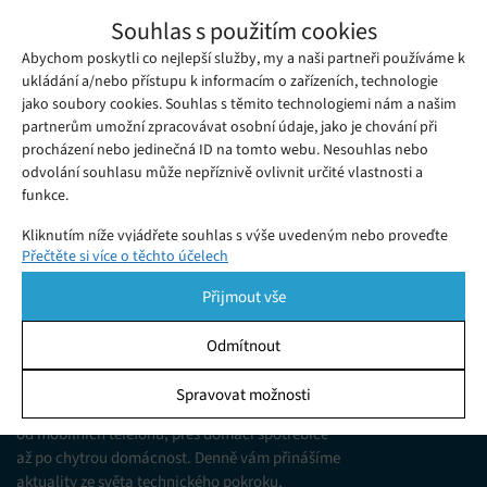
Street Fighter 6 dorazí v roce 2023, hráči se
Souhlas s použitím cookies
mohou těšit na několik novinek
Abychom poskytli co nejlepší služby, my a naši partneři používáme k
Pátek 03. 06. 2022
Samuel
Před několika měsíci společnost Capcom prozradila, že chystá
ukládání a/nebo přístupu k informacím o zařízeních, technologie
jako soubory cookies. Souhlas s těmito technologiemi nám a našim
již šestý díl bojové série Street Fighter.
partnerům umožní zpracovávat osobní údaje, jako je chování při
procházení nebo jedinečná ID na tomto webu. Nesouhlas nebo
odvolání souhlasu může nepříznivě ovlivnit určité vlastnosti a
funkce.
Kliknutím níže vyjádřete souhlas s výše uvedeným nebo proveďte
Přečtěte si více o těchto účelech
podrobnější rozhodnutí. Vaše volby budou použity pouze na tomto
webu. Nastavení můžete kdykoli změnit, včetně odvolání souhlasu,
Přijmout vše
pomocí přepínačů v Zásadách cookies nebo kliknutím na tlačítko
Spravovat souhlas ve spodní části obrazovky.
Odmítnout
KDO JSME
Statistiky
Spravovat možnosti
Jsme web zajímající se o technologické novinky
Ukládání a/nebo přístup k informacím v zařízení, Porozumění
od mobilních telefonů, přes domácí spotřebiče
publiku prostřednictvím statistik nebo kombinací údajů z
různých zdrojů.
až po chytrou domácnost. Denně vám přinášíme
aktuality ze světa technického pokroku,