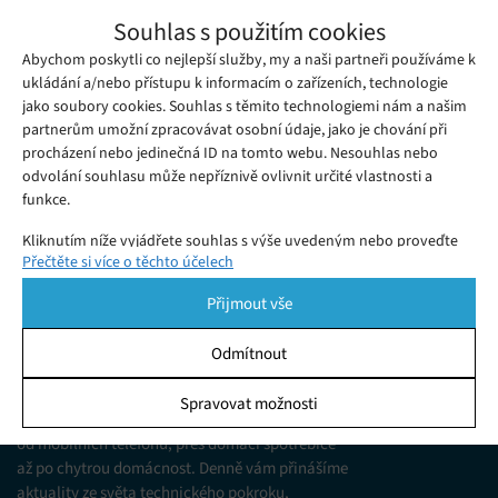
Japonský ministr pro digitální technologie
Souhlas s použitím cookies
se chystá na válku proti disketám a faxům
Abychom poskytli co nejlepší služby, my a naši partneři používáme k
Pátek 02. 09. 2022
Gabriela
Japonsko je na velmi vysoké úrovni, pokud jde o pokročilé
ukládání a/nebo přístupu k informacím o zařízeních, technologie
jako soubory cookies. Souhlas s těmito technologiemi nám a našim
technologie, a je světovým lídrem v různých technologických
partnerům umožní zpracovávat osobní údaje, jako je chování při
oblastech, například v robotice.
procházení nebo jedinečná ID na tomto webu. Nesouhlas nebo
odvolání souhlasu může nepříznivě ovlivnit určité vlastnosti a
funkce.
Kliknutím níže vyjádřete souhlas s výše uvedeným nebo proveďte
Přečtěte si více o těchto účelech
podrobnější rozhodnutí. Vaše volby budou použity pouze na tomto
webu. Nastavení můžete kdykoli změnit, včetně odvolání souhlasu,
Přijmout vše
pomocí přepínačů v Zásadách cookies nebo kliknutím na tlačítko
Spravovat souhlas ve spodní části obrazovky.
Odmítnout
KDO JSME
Statistiky
Spravovat možnosti
Jsme web zajímající se o technologické novinky
Ukládání a/nebo přístup k informacím v zařízení, Porozumění
od mobilních telefonů, přes domácí spotřebiče
publiku prostřednictvím statistik nebo kombinací údajů z
různých zdrojů.
až po chytrou domácnost. Denně vám přinášíme
aktuality ze světa technického pokroku,