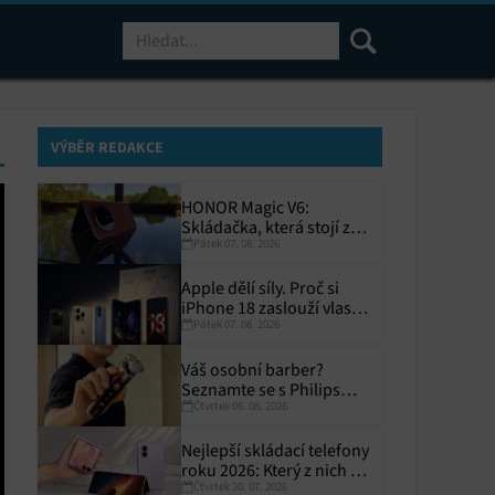
Hledat
VÝBĚR REDAKCE
HONOR Magic V6:
Skládačka, která stojí za
Pátek 07. 08. 2026
to
Apple dělí síly. Proč si
iPhone 18 zaslouží vlastní
Pátek 07. 08. 2026
termín?
Váš osobní barber?
Seznamte se s Philips
Čtvrtek 06. 08. 2026
i9000 Prestige Ultra
Nejlepší skládací telefony
roku 2026: Který z nich si
Čtvrtek 30. 07. 2026
zaslouží místo ve vaší