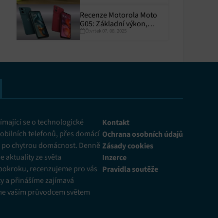
Recenze Motorola Moto
G05: Základní výkon,
Čtvrtek 07. 08. 2025
skvělá výdrž
y aktivní
mající se o technologické
Kontakt
obilních telefonů, přes domácí
Ochrana osobních údajů
ž po chytrou domácnost. Denně
Zásady cookies
 aktuality ze světa
Inzerce
pokroku, recenzujeme pro vás
Pravidla soutěže
y a přinášíme zajímavá
me vaším průvodcem světem