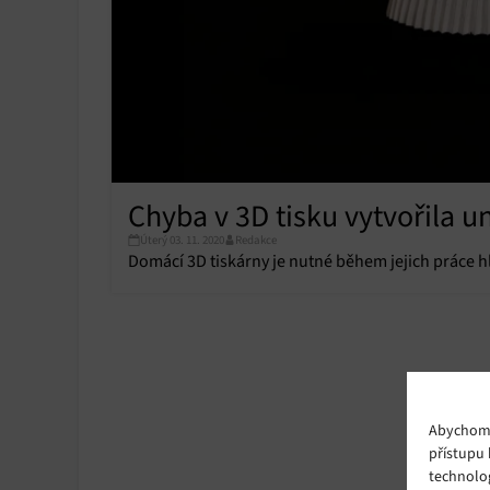
Chyba v 3D tisku vytvořila u
Úterý 03. 11. 2020
Redakce
Domácí 3D tiskárny je nutné během jejich práce hl
Abychom p
přístupu 
technolo