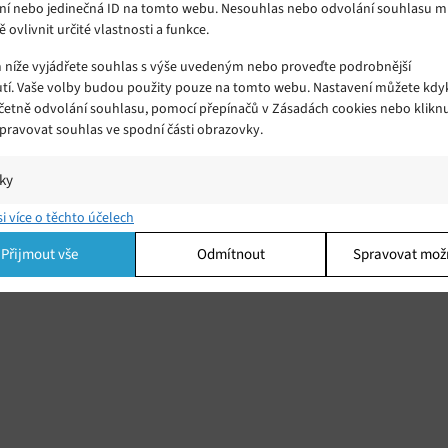
ní nebo jedinečná ID na tomto webu. Nesouhlas nebo odvolání souhlasu 
ě ovlivnit určité vlastnosti a funkce.
m níže vyjádřete souhlas s výše uvedeným nebo proveďte podrobnější
tí. Vaše volby budou použity pouze na tomto webu. Nastavení můžete kdyk
včetně odvolání souhlasu, pomocí přepínačů v Zásadách cookies nebo klikn
Spravovat souhlas ve spodní části obrazovky.
iky
í a/nebo přístup k informacím v zařízení, Porozumění publiku prostřednict
si více o těchto účelech
ik nebo kombinací údajů z různých zdrojů.
Přijmout vše
Odmítnout
Spravovat mož
ing
í a/nebo přístup k informacím v zařízení, Použití omezených údajů k výběr
 Vytváření profilů pro personalizovanou reklamu, Používání profilů k výběr
lizované reklamy, Vytváření profilů pro personalizovaný obsah, Používání
 pro výběr personalizovaného obsahu, Použití omezených údajů k výběru
.
Vžd