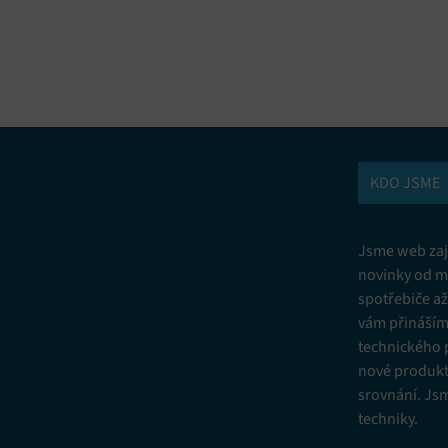
vání a kombinování údajů z jiných zdrojů údajů, Propojení různých
í, Identifikace zařízení na základě automaticky přenášených informací.
ní bezpečnosti, předcházení a zjišťování podvodů a odstraňování chyb,
vání a zobrazování reklamy a obsahu, Ukládání a sdělování voleb
Vžd
 osobních údajů.
KDO JSME
Jsme web zají
novinky od m
spotřebiče a
vám přinášíme
technického 
nové produkt
srovnání. Js
techniky.