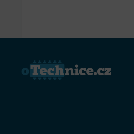
Přiřazo
zařízen
Zajiště
Poskyto
ochrany