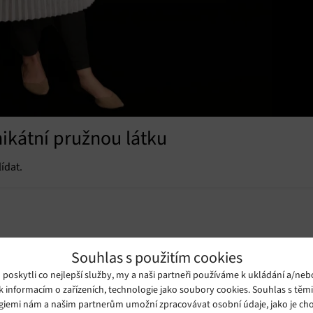
nikátní pružnou látku
ídat.
Souhlas s použitím cookies
oskytli co nejlepší služby, my a naši partneři používáme k ukládání a/neb
k informacím o zařízeních, technologie jako soubory cookies. Souhlas s těm
giemi nám a našim partnerům umožní zpracovávat osobní údaje, jako je cho