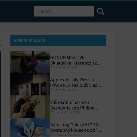
Hledat
VÝBĚR REDAKCE
HONOR Magic V6:
Skládačka, která stojí za
Pátek 07. 08. 2026
to
Apple dělí síly. Proč si
iPhone 18 zaslouží vlastní
Pátek 07. 08. 2026
termín?
Váš osobní barber?
Seznamte se s Philips
Čtvrtek 06. 08. 2026
i9000 Prestige Ultra
Samsung Galaxy A27 5G:
Dostupný kousek s obřím
Středa 05. 08. 2026
displejem