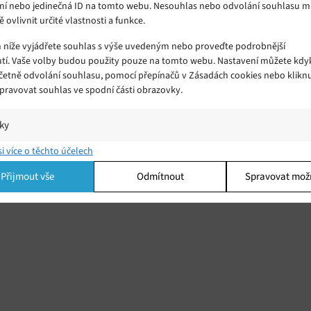
ní nebo jedinečná ID na tomto webu. Nesouhlas nebo odvolání souhlasu 
ě ovlivnit určité vlastnosti a funkce.
m níže vyjádřete souhlas s výše uvedeným nebo proveďte podrobnější
tí. Vaše volby budou použity pouze na tomto webu. Nastavení můžete kdyk
včetně odvolání souhlasu, pomocí přepínačů v Zásadách cookies nebo klikn
Spravovat souhlas ve spodní části obrazovky.
u
iky
í a/nebo přístup k informacím v zařízení, Porozumění publiku prostřednict
si více o těchto účelech
ik nebo kombinací údajů z různých zdrojů.
Přijmout vše
Odmítnout
Spravovat mož
ing
í a/nebo přístup k informacím v zařízení, Použití omezených údajů k výběr
 Vytváření profilů pro personalizovanou reklamu, Používání profilů k výběr
lizované reklamy, Vytváření profilů pro personalizovaný obsah, Používání
 pro výběr personalizovaného obsahu, Použití omezených údajů k výběru
.
Vžd