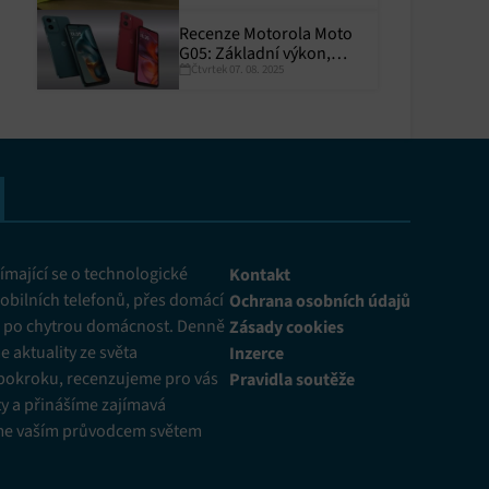
Recenze Motorola Moto
G05: Základní výkon,
Čtvrtek 07. 08. 2025
skvělá výdrž
y aktivní
mající se o technologické
Kontakt
obilních telefonů, přes domácí
Ochrana osobních údajů
ž po chytrou domácnost. Denně
Zásady cookies
 aktuality ze světa
Inzerce
pokroku, recenzujeme pro vás
Pravidla soutěže
y a přinášíme zajímavá
me vaším průvodcem světem