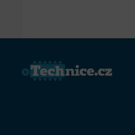
Přiřazo
zařízen
Zajiště
Poskyto
ochrany