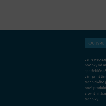
vání a kombinování údajů z jiných zdrojů údajů, Propojení různých
í, Identifikace zařízení na základě automaticky přenášených informací.
ní bezpečnosti, předcházení a zjišťování podvodů a odstraňování chyb,
vání a zobrazování reklamy a obsahu, Ukládání a sdělování voleb
Vžd
 osobních údajů.
KDO JSME
Jsme web zají
novinky od m
spotřebiče a
vám přinášíme
technického 
nové produkt
srovnání. Js
techniky.