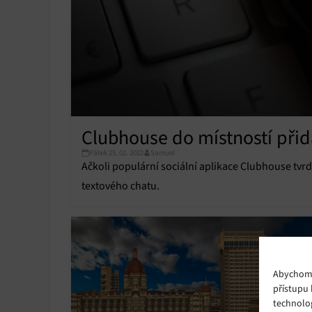
Clubhouse do místností přid
Pátek 25. 02. 2022
Samuel
Ačkoli populární sociální aplikace Clubhouse tvrdí
textového chatu.
Abychom p
přístupu 
technolo