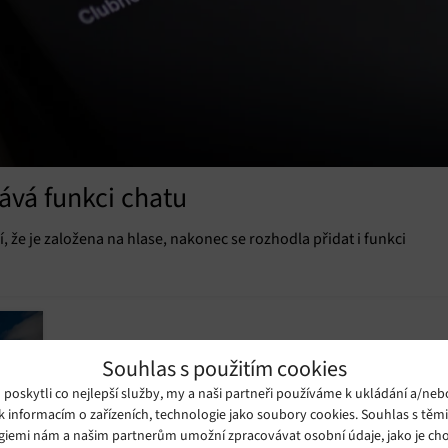
ává funkci chatu
, že je založena na hlase, nakonec se rozhodla přidat i funkci
Souhlas s použitím cookies
oskytli co nejlepší služby, my a naši partneři používáme k ukládání a/neb
k informacím o zařízeních, technologie jako soubory cookies. Souhlas s těm
giemi nám a našim partnerům umožní zpracovávat osobní údaje, jako je cho