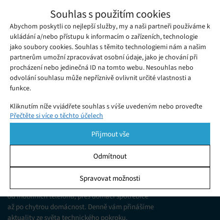
Filmový festival Tribeca uvede několik
Souhlas s použitím cookies
krátkých filmů natočených pomocí AI
Abychom poskytli co nejlepší služby, my a naši partneři používáme k
Sobota 01. 06. 2024
Samuel
Na filmovém festivalu Tribeca bude debutovat pět krátkých
ukládání a/nebo přístupu k informacím o zařízeních, technologie
jako soubory cookies. Souhlas s těmito technologiemi nám a našim
filmů natočených umělou inteligencí.
partnerům umožní zpracovávat osobní údaje, jako je chování při
procházení nebo jedinečná ID na tomto webu. Nesouhlas nebo
odvolání souhlasu může nepříznivě ovlivnit určité vlastnosti a
funkce.
Kliknutím níže vyjádřete souhlas s výše uvedeným nebo proveďte
Přečtěte si více o těchto účelech
podrobnější rozhodnutí. Vaše volby budou použity pouze na tomto
webu. Nastavení můžete kdykoli změnit, včetně odvolání souhlasu,
Přijmout vše
pomocí přepínačů v Zásadách cookies nebo kliknutím na tlačítko
Spravovat souhlas ve spodní části obrazovky.
Odmítnout
KDO JSME
Statistiky
Spravovat možnosti
Jsme web zajímající se o technologické novinky
Ukládání a/nebo přístup k informacím v zařízení, Porozumění
od mobilních telefonů, přes domácí spotřebiče
publiku prostřednictvím statistik nebo kombinací údajů z
různých zdrojů.
až po chytrou domácnost. Denně vám přinášíme
aktuality ze světa technického pokroku,