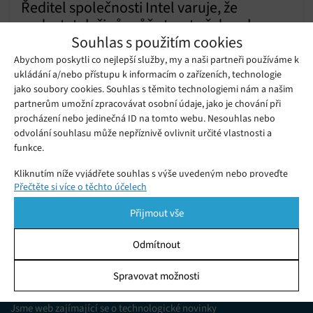
Ředitel společnosti Intel varuje, že
nedostatek čipů může trvat až do roku
Sobota 23. 10. 2021
Redakce
Souhlas s použitím cookies
2023
Světovou ekonomiku již déle než rok trápí čipová krize.
Abychom poskytli co nejlepší služby, my a naši partneři používáme k
ukládání a/nebo přístupu k informacím o zařízeních, technologie
jako soubory cookies. Souhlas s těmito technologiemi nám a našim
Google Meet omezil délku
partnerům umožní zpracovávat osobní údaje, jako je chování při
skupinového videohovoru na jednu
procházení nebo jedinečná ID na tomto webu. Nesouhlas nebo
Středa 14. 07. 2021
Samuel
hodinu
odvolání souhlasu může nepříznivě ovlivnit určité vlastnosti a
funkce.
Kliknutím níže vyjádřete souhlas s výše uvedeným nebo proveďte
Přečtěte si více o těchto účelech
podrobnější rozhodnutí. Vaše volby budou použity pouze na tomto
webu. Nastavení můžete kdykoli změnit, včetně odvolání souhlasu,
Přijmout vše
pomocí přepínačů v Zásadách cookies nebo kliknutím na tlačítko
Spravovat souhlas ve spodní části obrazovky.
Odmítnout
Statistiky
Spravovat možnosti
KDO JSME
Ukládání a/nebo přístup k informacím v zařízení, Porozumění
publiku prostřednictvím statistik nebo kombinací údajů z
Jsme web zajímající se o technologické novinky