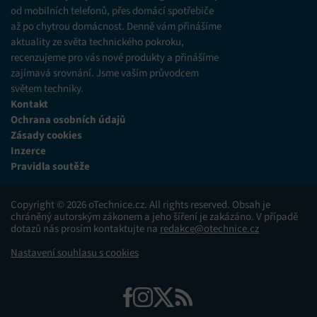
různých zdrojů.
od mobilních telefonů, přes domácí spotřebiče
až po chytrou domácnost. Denně vám přinášíme
Marketing
aktuality ze světa technického pokroku,
recenzujeme pro vás nové produkty a přinášíme
Ukládání a/nebo přístup k informacím v zařízení, Použití
zajímavá srovnání. Jsme vaším průvodcem
omezených údajů k výběru reklam, Vytváření profilů pro
personalizovanou reklamu, Používání profilů k výběru
světem techniky.
personalizované reklamy, Vytváření profilů pro
Kontakt
personalizovaný obsah, Používání profilů pro výběr
Ochrana osobních údajů
personalizovaného obsahu, Použití omezených údajů k výběru
obsahu.
Zásady cookies
Inzerce
Pravidla soutěže
Funkce
Vždy aktivní
Přiřazování a kombinování údajů z jiných zdrojů
Copyright © 2026 oTechnice.cz. All rights reserved. Obsah je
údajů, Propojení různých zařízení, Identifikace
chráněný autorským zákonem a jeho šíření je zakázáno. V případě
zařízení na základě automaticky přenášených
dotazů nás prosím kontaktujte na
redakce@otechnice.cz
informací.
Nastavení souhlasu s cookies
Zajištění bezpečnosti, předcházení a zjišťování
podvodů a odstraňování chyb, Poskytování a
Vždy aktivní
zobrazování reklamy a obsahu, Ukládání a sdělování
voleb ochrany osobních údajů.