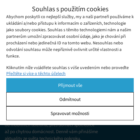
Monitor DualUp od LG nabízí nezvyklý
Souhlas s použitím cookies
poměr stran a vypadá jako dvě obrazovky
Abychom poskytli co nejlepší služby, my a naši partneři používáme k
Čtvrtek 23. 12. 2021
Samuel
nad sebou
Společnost LG ukázala několik nových monitorů, jejichž
ukládání a/nebo přístupu k informacím o zařízeních, technologie
jako soubory cookies. Souhlas s těmito technologiemi nám a našim
oficiálního představení se dočkáme v lednu na veletrhu CES
partnerům umožní zpracovávat osobní údaje, jako je chování při
2022.
procházení nebo jedinečná ID na tomto webu. Nesouhlas nebo
odvolání souhlasu může nepříznivě ovlivnit určité vlastnosti a
funkce.
Kliknutím níže vyjádřete souhlas s výše uvedeným nebo proveďte
Přečtěte si více o těchto účelech
podrobnější rozhodnutí. Vaše volby budou použity pouze na tomto
webu. Nastavení můžete kdykoli změnit, včetně odvolání souhlasu,
Přijmout vše
pomocí přepínačů v Zásadách cookies nebo kliknutím na tlačítko
Spravovat souhlas ve spodní části obrazovky.
Odmítnout
KDO JSME
Statistiky
Spravovat možnosti
Jsme web zajímající se o technologické novinky
Ukládání a/nebo přístup k informacím v zařízení, Porozumění
od mobilních telefonů, přes domácí spotřebiče
publiku prostřednictvím statistik nebo kombinací údajů z
různých zdrojů.
až po chytrou domácnost. Denně vám přinášíme
aktuality ze světa technického pokroku,