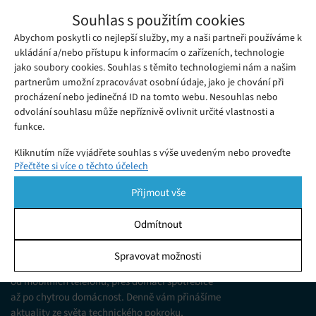
Na povrchu Marsu byl vyfocen zvláštní
Souhlas s použitím cookies
kamenný útvar
Abychom poskytli co nejlepší služby, my a naši partneři používáme k
Pátek 15. 07. 2022
Samuel
Zhruba v půlce června objevilo vozítko Perseverance na
ukládání a/nebo přístupu k informacím o zařízeních, technologie
jako soubory cookies. Souhlas s těmito technologiemi nám a našim
povrchu Marsu zvláštní jev...
partnerům umožní zpracovávat osobní údaje, jako je chování při
procházení nebo jedinečná ID na tomto webu. Nesouhlas nebo
odvolání souhlasu může nepříznivě ovlivnit určité vlastnosti a
funkce.
Kliknutím níže vyjádřete souhlas s výše uvedeným nebo proveďte
Přečtěte si více o těchto účelech
podrobnější rozhodnutí. Vaše volby budou použity pouze na tomto
webu. Nastavení můžete kdykoli změnit, včetně odvolání souhlasu,
Přijmout vše
pomocí přepínačů v Zásadách cookies nebo kliknutím na tlačítko
Spravovat souhlas ve spodní části obrazovky.
Odmítnout
KDO JSME
Statistiky
Spravovat možnosti
Jsme web zajímající se o technologické novinky
Ukládání a/nebo přístup k informacím v zařízení, Porozumění
od mobilních telefonů, přes domácí spotřebiče
publiku prostřednictvím statistik nebo kombinací údajů z
různých zdrojů.
až po chytrou domácnost. Denně vám přinášíme
aktuality ze světa technického pokroku,